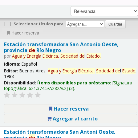
|
|
Seleccionar títulos para:
Hacer reserva
Estación transformadora San Antonio Oeste,
provincia
de
Río Negro
por
Agua
y
Energía
Eléctrica,
Sociedad
de
l
Estado
.
Idioma:
Español
Editor:
Buenos Aires:
Agua
y
Energía
Eléctrica,
Sociedad
de
l
Estado
,
1988
Disponibilidad:
Ítems disponibles para préstamo:
Signatura
topográfica:
621.374.5/A282/v.2
(3).
Hacer reserva
Agregar al carrito
Estación transformadora San Antoni Oeste,
provincia
de
Río Negro