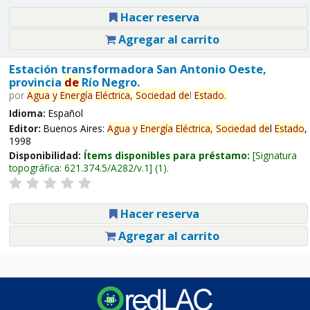
Hacer reserva
Agregar al carrito
Estación transformadora San Antonio Oeste,
provincia
de
Río Negro.
por
Agua
y
Energía
Eléctrica,
Sociedad
de
l
Estado
.
Idioma:
Español
Editor:
Buenos Aires:
Agua
y
Energía
Eléctrica,
Sociedad
de
l
Estado
,
1998
Disponibilidad:
Ítems disponibles para préstamo:
Signatura
topográfica:
621.374.5/A282/v.1
(1).
Hacer reserva
Agregar al carrito