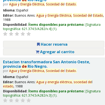
por
Agua
y
Energía
Eléctrica,
Sociedad
de
l
Estado
.
Idioma:
Español
Editor:
Buenos Aires:
Agua
y
Energía
Eléctrica,
Sociedad
de
l
Estado
,
1988
Disponibilidad:
Ítems disponibles para préstamo:
Signatura
topográfica:
621.374.5/A282/v.4
(1).
Hacer reserva
Agregar al carrito
Estacion transformadora San Antonio Oeste,
provincia
de
Río Negro.
por
Agua
y
Energía
Eléctrica,
Sociedad
de
l
Estado
.
Idioma:
Español
Editor:
Buenos Aires:
Agua
y
energía
eléctrica,
sociedad
de
l
estado
, 1988
Disponibilidad:
Ítems disponibles para préstamo:
Signatura
topográfica:
621.374.5/A282/v.3
(1).