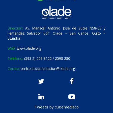
Dirección:
Av. Mariscal Antonio José de Sucre N58-63 y
Fernández Salvador Edif. Olade – San Carlos, Quito –
Ecuador.
Web:
www.olade.org
Teléfono:
(593 2) 259 8122 / 2598 280
Correo:
centro.documentacion@olade.org
Tweets by cubemediaco