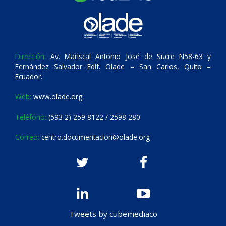
Dirección:
Av. Mariscal Antonio José de Sucre N58-63 y
Fernández Salvador Edif. Olade – San Carlos, Quito –
Ecuador.
Web:
www.olade.org
Teléfono:
(593 2) 259 8122 / 2598 280
Correo:
centro.documentacion@olade.org
Tweets by cubemediaco