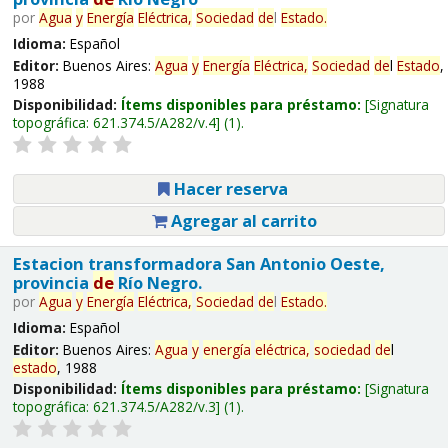
por
Agua
y
Energía
Eléctrica,
Sociedad
de
l
Estado
.
Idioma:
Español
Editor:
Buenos Aires:
Agua
y
Energía
Eléctrica,
Sociedad
de
l
Estado
,
1988
Disponibilidad:
Ítems disponibles para préstamo:
Signatura
topográfica:
621.374.5/A282/v.4
(1).
Hacer reserva
Agregar al carrito
Estacion transformadora San Antonio Oeste,
provincia
de
Río Negro.
por
Agua
y
Energía
Eléctrica,
Sociedad
de
l
Estado
.
Idioma:
Español
Editor:
Buenos Aires:
Agua
y
energía
eléctrica,
sociedad
de
l
estado
, 1988
Disponibilidad:
Ítems disponibles para préstamo:
Signatura
topográfica:
621.374.5/A282/v.3
(1).