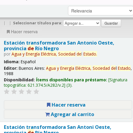
|
|
Seleccionar títulos para:
Hacer reserva
Estación transformadora San Antonio Oeste,
provincia
de
Río Negro
por
Agua
y
Energía
Eléctrica,
Sociedad
de
l
Estado
.
Idioma:
Español
Editor:
Buenos Aires:
Agua
y
Energía
Eléctrica,
Sociedad
de
l
Estado
,
1988
Disponibilidad:
Ítems disponibles para préstamo:
Signatura
topográfica:
621.374.5/A282/v.2
(3).
Hacer reserva
Agregar al carrito
Estación transformadora San Antoni Oeste,
provincia
de
Río Negro