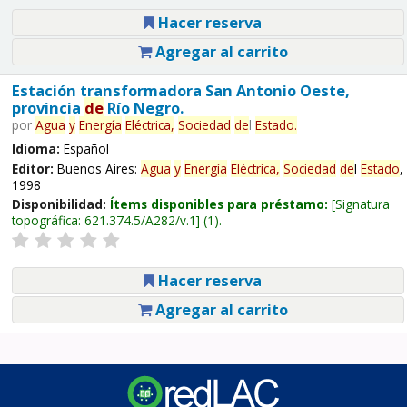
Hacer reserva
Agregar al carrito
Estación transformadora San Antonio Oeste,
provincia
de
Río Negro.
por
Agua
y
Energía
Eléctrica,
Sociedad
de
l
Estado
.
Idioma:
Español
Editor:
Buenos Aires:
Agua
y
Energía
Eléctrica,
Sociedad
de
l
Estado
,
1998
Disponibilidad:
Ítems disponibles para préstamo:
Signatura
topográfica:
621.374.5/A282/v.1
(1).
Hacer reserva
Agregar al carrito