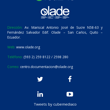
Dirección:
Av. Mariscal Antonio José de Sucre N58-63 y
Fernández Salvador Edif. Olade – San Carlos, Quito –
Ecuador.
Web:
www.olade.org
Teléfono:
(593 2) 259 8122 / 2598 280
Correo:
centro.documentacion@olade.org
Tweets by cubemediaco