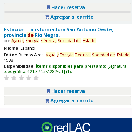
Hacer reserva
Agregar al carrito
Estación transformadora San Antonio Oeste,
provincia
de
Río Negro.
por
Agua
y
Energía
Eléctrica,
Sociedad
de
l
Estado
.
Idioma:
Español
Editor:
Buenos Aires:
Agua
y
Energía
Eléctrica,
Sociedad
de
l
Estado
,
1998
Disponibilidad:
Ítems disponibles para préstamo:
Signatura
topográfica:
621.374.5/A282/v.1
(1).
Hacer reserva
Agregar al carrito