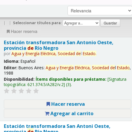
|
|
Seleccionar títulos para:
Hacer reserva
Estación transformadora San Antonio Oeste,
provincia
de
Río Negro
por
Agua
y
Energía
Eléctrica,
Sociedad
de
l
Estado
.
Idioma:
Español
Editor:
Buenos Aires:
Agua
y
Energía
Eléctrica,
Sociedad
de
l
Estado
,
1988
Disponibilidad:
Ítems disponibles para préstamo:
Signatura
topográfica:
621.374.5/A282/v.2
(3).
Hacer reserva
Agregar al carrito
Estación transformadora San Antoni Oeste,
provincia
de
Río Negro