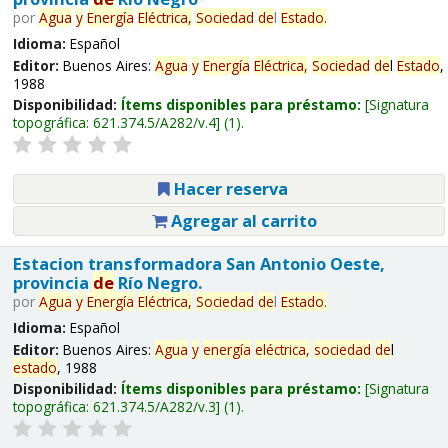
por
Agua
y
Energía
Eléctrica,
Sociedad
de
l
Estado
.
Idioma:
Español
Editor:
Buenos Aires:
Agua
y
Energía
Eléctrica,
Sociedad
de
l
Estado
,
1988
Disponibilidad:
Ítems disponibles para préstamo:
Signatura
topográfica:
621.374.5/A282/v.4
(1).
Hacer reserva
Agregar al carrito
Estacion transformadora San Antonio Oeste,
provincia
de
Río Negro.
por
Agua
y
Energía
Eléctrica,
Sociedad
de
l
Estado
.
Idioma:
Español
Editor:
Buenos Aires:
Agua
y
energía
eléctrica,
sociedad
de
l
estado
, 1988
Disponibilidad:
Ítems disponibles para préstamo:
Signatura
topográfica:
621.374.5/A282/v.3
(1).