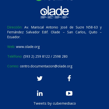
Dirección:
Av. Mariscal Antonio José de Sucre N58-63 y
Fernández Salvador Edif. Olade – San Carlos, Quito –
Ecuador.
Web:
www.olade.org
Teléfono:
(593 2) 259 8122 / 2598 280
Correo:
centro.documentacion@olade.org
Tweets by cubemediaco