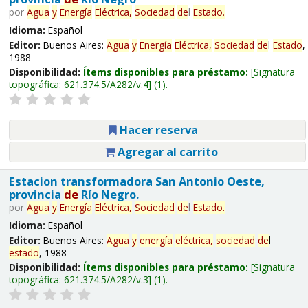
por
Agua
y
Energía
Eléctrica,
Sociedad
de
l
Estado
.
Idioma:
Español
Editor:
Buenos Aires:
Agua
y
Energía
Eléctrica,
Sociedad
de
l
Estado
,
1988
Disponibilidad:
Ítems disponibles para préstamo:
Signatura
topográfica:
621.374.5/A282/v.4
(1).
Hacer reserva
Agregar al carrito
Estacion transformadora San Antonio Oeste,
provincia
de
Río Negro.
por
Agua
y
Energía
Eléctrica,
Sociedad
de
l
Estado
.
Idioma:
Español
Editor:
Buenos Aires:
Agua
y
energía
eléctrica,
sociedad
de
l
estado
, 1988
Disponibilidad:
Ítems disponibles para préstamo:
Signatura
topográfica:
621.374.5/A282/v.3
(1).