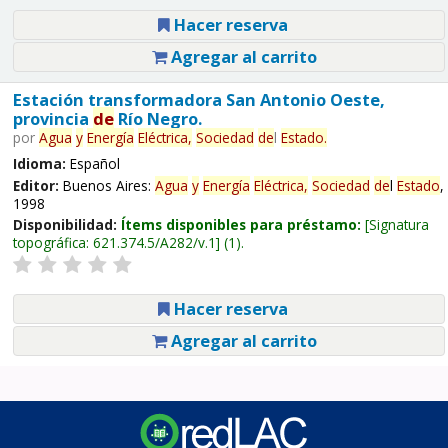
Hacer reserva
Agregar al carrito
Estación transformadora San Antonio Oeste,
provincia
de
Río Negro.
por
Agua
y
Energía
Eléctrica,
Sociedad
de
l
Estado
.
Idioma:
Español
Editor:
Buenos Aires:
Agua
y
Energía
Eléctrica,
Sociedad
de
l
Estado
,
1998
Disponibilidad:
Ítems disponibles para préstamo:
Signatura
topográfica:
621.374.5/A282/v.1
(1).
Hacer reserva
Agregar al carrito