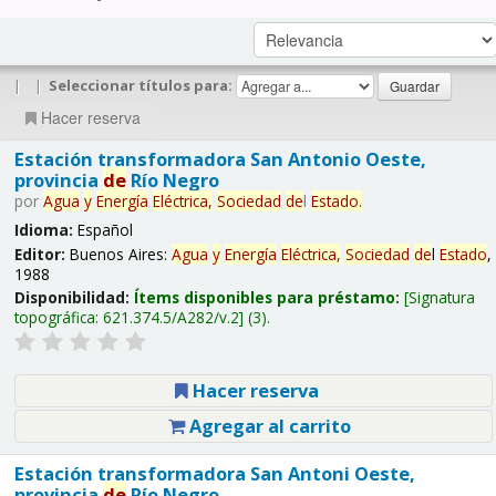
|
|
Seleccionar títulos para:
Hacer reserva
Estación transformadora San Antonio Oeste,
provincia
de
Río Negro
por
Agua
y
Energía
Eléctrica,
Sociedad
de
l
Estado
.
Idioma:
Español
Editor:
Buenos Aires:
Agua
y
Energía
Eléctrica,
Sociedad
de
l
Estado
,
1988
Disponibilidad:
Ítems disponibles para préstamo:
Signatura
topográfica:
621.374.5/A282/v.2
(3).
Hacer reserva
Agregar al carrito
Estación transformadora San Antoni Oeste,
provincia
de
Río Negro