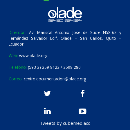
Dirección:
Av. Mariscal Antonio José de Sucre N58-63 y
Fernández Salvador Edif. Olade – San Carlos, Quito –
Ecuador.
Web:
www.olade.org
Teléfono:
(593 2) 259 8122 / 2598 280
Correo:
centro.documentacion@olade.org
Tweets by cubemediaco