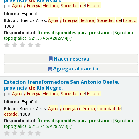
por
Agua
y
Energía
Eléctrica,
Sociedad
de
l
Estado
.
Idioma:
Español
Editor:
Buenos Aires:
Agua
y
Energía
Eléctrica,
Sociedad
de
l
Estado
,
1988
Disponibilidad:
Ítems disponibles para préstamo:
Signatura
topográfica:
621.374.5/A282/v.4
(1).
Hacer reserva
Agregar al carrito
Estacion transformadora San Antonio Oeste,
provincia
de
Río Negro.
por
Agua
y
Energía
Eléctrica,
Sociedad
de
l
Estado
.
Idioma:
Español
Editor:
Buenos Aires:
Agua
y
energía
eléctrica,
sociedad
de
l
estado
, 1988
Disponibilidad:
Ítems disponibles para préstamo:
Signatura
topográfica:
621.374.5/A282/v.3
(1).