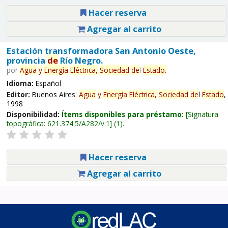
Hacer reserva
Agregar al carrito
Estación transformadora San Antonio Oeste,
provincia
de
Río Negro.
por
Agua
y
Energía
Eléctrica,
Sociedad
de
l
Estado
.
Idioma:
Español
Editor:
Buenos Aires:
Agua
y
Energía
Eléctrica,
Sociedad
de
l
Estado
,
1998
Disponibilidad:
Ítems disponibles para préstamo:
Signatura
topográfica:
621.374.5/A282/v.1
(1).
Hacer reserva
Agregar al carrito