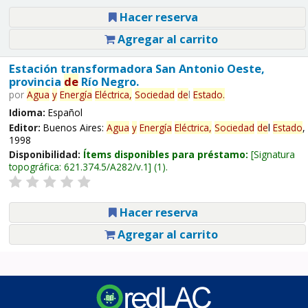
Hacer reserva
Agregar al carrito
Estación transformadora San Antonio Oeste,
provincia
de
Río Negro.
por
Agua
y
Energía
Eléctrica,
Sociedad
de
l
Estado
.
Idioma:
Español
Editor:
Buenos Aires:
Agua
y
Energía
Eléctrica,
Sociedad
de
l
Estado
,
1998
Disponibilidad:
Ítems disponibles para préstamo:
Signatura
topográfica:
621.374.5/A282/v.1
(1).
Hacer reserva
Agregar al carrito