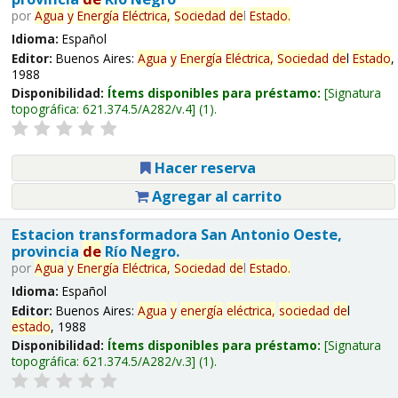
por
Agua
y
Energía
Eléctrica,
Sociedad
de
l
Estado
.
Idioma:
Español
Editor:
Buenos Aires:
Agua
y
Energía
Eléctrica,
Sociedad
de
l
Estado
,
1988
Disponibilidad:
Ítems disponibles para préstamo:
Signatura
topográfica:
621.374.5/A282/v.4
(1).
Hacer reserva
Agregar al carrito
Estacion transformadora San Antonio Oeste,
provincia
de
Río Negro.
por
Agua
y
Energía
Eléctrica,
Sociedad
de
l
Estado
.
Idioma:
Español
Editor:
Buenos Aires:
Agua
y
energía
eléctrica,
sociedad
de
l
estado
, 1988
Disponibilidad:
Ítems disponibles para préstamo:
Signatura
topográfica:
621.374.5/A282/v.3
(1).