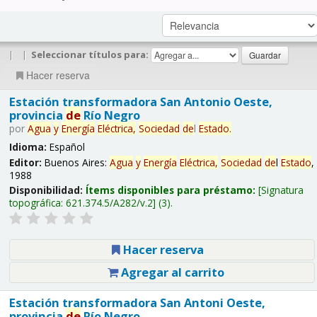
|
|
Seleccionar títulos para:
Hacer reserva
Estación transformadora San Antonio Oeste,
provincia
de
Río Negro
por
Agua
y
Energía
Eléctrica,
Sociedad
de
l
Estado
.
Idioma:
Español
Editor:
Buenos Aires:
Agua
y
Energía
Eléctrica,
Sociedad
de
l
Estado
,
1988
Disponibilidad:
Ítems disponibles para préstamo:
Signatura
topográfica:
621.374.5/A282/v.2
(3).
Hacer reserva
Agregar al carrito
Estación transformadora San Antoni Oeste,
provincia
de
Río Negro