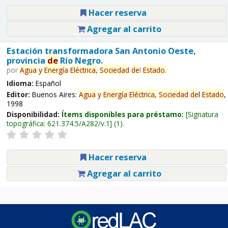
Hacer reserva
Agregar al carrito
Estación transformadora San Antonio Oeste,
provincia
de
Río Negro.
por
Agua
y
Energía
Eléctrica,
Sociedad
de
l
Estado
.
Idioma:
Español
Editor:
Buenos Aires:
Agua
y
Energía
Eléctrica,
Sociedad
de
l
Estado
,
1998
Disponibilidad:
Ítems disponibles para préstamo:
Signatura
topográfica:
621.374.5/A282/v.1
(1).
Hacer reserva
Agregar al carrito