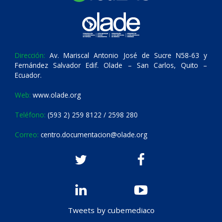
Dirección:
Av. Mariscal Antonio José de Sucre N58-63 y
Fernández Salvador Edif. Olade – San Carlos, Quito –
Ecuador.
Web:
www.olade.org
Teléfono:
(593 2) 259 8122 / 2598 280
Correo:
centro.documentacion@olade.org
Tweets by cubemediaco