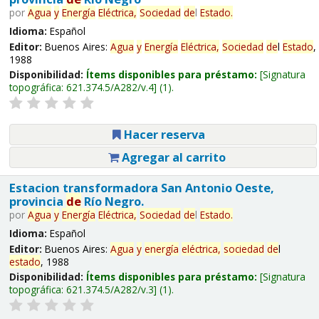
por
Agua
y
Energía
Eléctrica,
Sociedad
de
l
Estado
.
Idioma:
Español
Editor:
Buenos Aires:
Agua
y
Energía
Eléctrica,
Sociedad
de
l
Estado
,
1988
Disponibilidad:
Ítems disponibles para préstamo:
Signatura
topográfica:
621.374.5/A282/v.4
(1).
Hacer reserva
Agregar al carrito
Estacion transformadora San Antonio Oeste,
provincia
de
Río Negro.
por
Agua
y
Energía
Eléctrica,
Sociedad
de
l
Estado
.
Idioma:
Español
Editor:
Buenos Aires:
Agua
y
energía
eléctrica,
sociedad
de
l
estado
, 1988
Disponibilidad:
Ítems disponibles para préstamo:
Signatura
topográfica:
621.374.5/A282/v.3
(1).