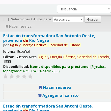
|
|
Seleccionar títulos para:
Hacer reserva
Estación transformadora San Antonio Oeste,
provincia
de
Río Negro
por
Agua
y
Energía
Eléctrica,
Sociedad
de
l
Estado
.
Idioma:
Español
Editor:
Buenos Aires:
Agua
y
Energía
Eléctrica,
Sociedad
de
l
Estado
,
1988
Disponibilidad:
Ítems disponibles para préstamo:
Signatura
topográfica:
621.374.5/A282/v.2
(3).
Hacer reserva
Agregar al carrito
Estación transformadora San Antoni Oeste,
provincia
de
Río Negro