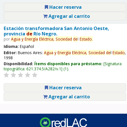
Hacer reserva
Agregar al carrito
Estación transformadora San Antonio Oeste,
provincia
de
Río Negro.
por
Agua
y
Energía
Eléctrica,
Sociedad
de
l
Estado
.
Idioma:
Español
Editor:
Buenos Aires:
Agua
y
Energía
Eléctrica,
Sociedad
de
l
Estado
,
1998
Disponibilidad:
Ítems disponibles para préstamo:
Signatura
topográfica:
621.374.5/A282/v.1
(1).
Hacer reserva
Agregar al carrito