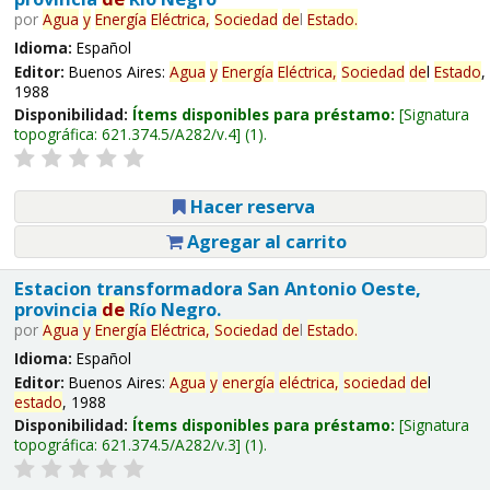
por
Agua
y
Energía
Eléctrica,
Sociedad
de
l
Estado
.
Idioma:
Español
Editor:
Buenos Aires:
Agua
y
Energía
Eléctrica,
Sociedad
de
l
Estado
,
1988
Disponibilidad:
Ítems disponibles para préstamo:
Signatura
topográfica:
621.374.5/A282/v.4
(1).
Hacer reserva
Agregar al carrito
Estacion transformadora San Antonio Oeste,
provincia
de
Río Negro.
por
Agua
y
Energía
Eléctrica,
Sociedad
de
l
Estado
.
Idioma:
Español
Editor:
Buenos Aires:
Agua
y
energía
eléctrica,
sociedad
de
l
estado
, 1988
Disponibilidad:
Ítems disponibles para préstamo:
Signatura
topográfica:
621.374.5/A282/v.3
(1).