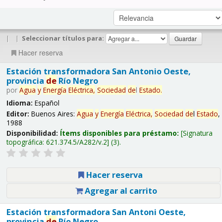
|
|
Seleccionar títulos para:
Hacer reserva
Estación transformadora San Antonio Oeste,
provincia
de
Río Negro
por
Agua
y
Energía
Eléctrica,
Sociedad
de
l
Estado
.
Idioma:
Español
Editor:
Buenos Aires:
Agua
y
Energía
Eléctrica,
Sociedad
de
l
Estado
,
1988
Disponibilidad:
Ítems disponibles para préstamo:
Signatura
topográfica:
621.374.5/A282/v.2
(3).
Hacer reserva
Agregar al carrito
Estación transformadora San Antoni Oeste,
provincia
de
Río Negro