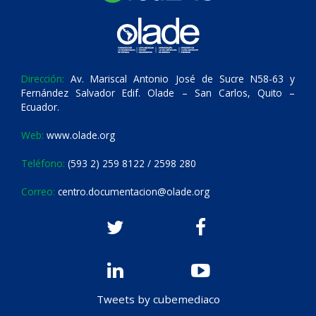
Dirección:
Av. Mariscal Antonio José de Sucre N58-63 y
Fernández Salvador Edif. Olade – San Carlos, Quito –
Ecuador.
Web:
www.olade.org
Teléfono:
(593 2) 259 8122 / 2598 280
Correo:
centro.documentacion@olade.org
Tweets by cubemediaco