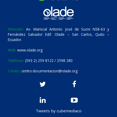
Dirección:
Av. Mariscal Antonio José de Sucre N58-63 y
Fernández Salvador Edif. Olade – San Carlos, Quito –
Ecuador.
Web:
www.olade.org
Teléfono:
(593 2) 259 8122 / 2598 280
Correo:
centro.documentacion@olade.org
Tweets by cubemediaco