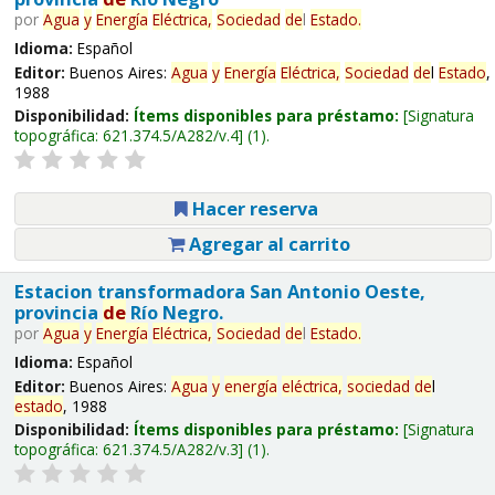
por
Agua
y
Energía
Eléctrica,
Sociedad
de
l
Estado
.
Idioma:
Español
Editor:
Buenos Aires:
Agua
y
Energía
Eléctrica,
Sociedad
de
l
Estado
,
1988
Disponibilidad:
Ítems disponibles para préstamo:
Signatura
topográfica:
621.374.5/A282/v.4
(1).
Hacer reserva
Agregar al carrito
Estacion transformadora San Antonio Oeste,
provincia
de
Río Negro.
por
Agua
y
Energía
Eléctrica,
Sociedad
de
l
Estado
.
Idioma:
Español
Editor:
Buenos Aires:
Agua
y
energía
eléctrica,
sociedad
de
l
estado
, 1988
Disponibilidad:
Ítems disponibles para préstamo:
Signatura
topográfica:
621.374.5/A282/v.3
(1).