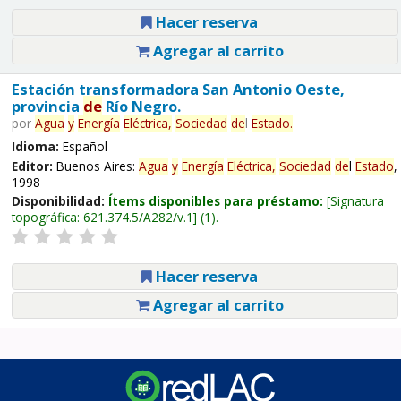
Hacer reserva
Agregar al carrito
Estación transformadora San Antonio Oeste,
provincia
de
Río Negro.
por
Agua
y
Energía
Eléctrica,
Sociedad
de
l
Estado
.
Idioma:
Español
Editor:
Buenos Aires:
Agua
y
Energía
Eléctrica,
Sociedad
de
l
Estado
,
1998
Disponibilidad:
Ítems disponibles para préstamo:
Signatura
topográfica:
621.374.5/A282/v.1
(1).
Hacer reserva
Agregar al carrito