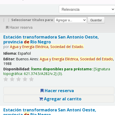
|
|
Seleccionar títulos para:
Hacer reserva
Estación transformadora San Antonio Oeste,
provincia
de
Río Negro
por
Agua
y
Energía
Eléctrica,
Sociedad
de
l
Estado
.
Idioma:
Español
Editor:
Buenos Aires:
Agua
y
Energía
Eléctrica,
Sociedad
de
l
Estado
,
1988
Disponibilidad:
Ítems disponibles para préstamo:
Signatura
topográfica:
621.374.5/A282/v.2
(3).
Hacer reserva
Agregar al carrito
Estación transformadora San Antoni Oeste,
provincia
de
Río Negro