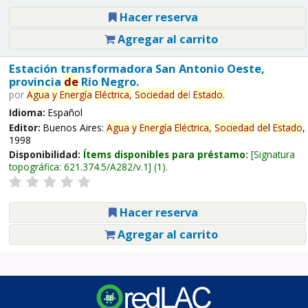
Hacer reserva
Agregar al carrito
Estación transformadora San Antonio Oeste,
provincia
de
Río Negro.
por
Agua
y
Energía
Eléctrica,
Sociedad
de
l
Estado
.
Idioma:
Español
Editor:
Buenos Aires:
Agua
y
Energía
Eléctrica,
Sociedad
de
l
Estado
,
1998
Disponibilidad:
Ítems disponibles para préstamo:
Signatura
topográfica:
621.374.5/A282/v.1
(1).
Hacer reserva
Agregar al carrito