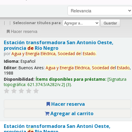
|
|
Seleccionar títulos para:
Hacer reserva
Estación transformadora San Antonio Oeste,
provincia
de
Río Negro
por
Agua
y
Energía
Eléctrica,
Sociedad
de
l
Estado
.
Idioma:
Español
Editor:
Buenos Aires:
Agua
y
Energía
Eléctrica,
Sociedad
de
l
Estado
,
1988
Disponibilidad:
Ítems disponibles para préstamo:
Signatura
topográfica:
621.374.5/A282/v.2
(3).
Hacer reserva
Agregar al carrito
Estación transformadora San Antoni Oeste,
provincia
de
Río Negro