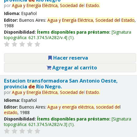
por
Agua
y
Energía
Eléctrica,
Sociedad
de
l
Estado
.
Idioma:
Español
Editor:
Buenos Aires:
Agua
y
Energía
Eléctrica,
Sociedad
de
l
Estado
,
1988
Disponibilidad:
Ítems disponibles para préstamo:
Signatura
topográfica:
621.374.5/A282/v.4
(1).
Hacer reserva
Agregar al carrito
Estacion transformadora San Antonio Oeste,
provincia
de
Río Negro.
por
Agua
y
Energía
Eléctrica,
Sociedad
de
l
Estado
.
Idioma:
Español
Editor:
Buenos Aires:
Agua
y
energía
eléctrica,
sociedad
de
l
estado
, 1988
Disponibilidad:
Ítems disponibles para préstamo:
Signatura
topográfica:
621.374.5/A282/v.3
(1).