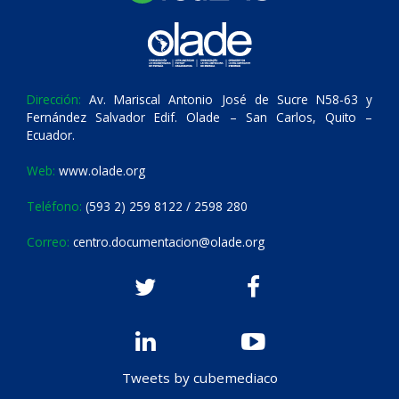
Dirección:
Av. Mariscal Antonio José de Sucre N58-63 y
Fernández Salvador Edif. Olade – San Carlos, Quito –
Ecuador.
Web:
www.olade.org
Teléfono:
(593 2) 259 8122 / 2598 280
Correo:
centro.documentacion@olade.org
Tweets by cubemediaco