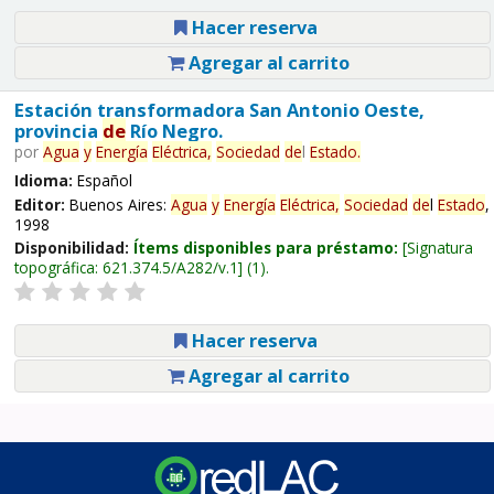
Hacer reserva
Agregar al carrito
Estación transformadora San Antonio Oeste,
provincia
de
Río Negro.
por
Agua
y
Energía
Eléctrica,
Sociedad
de
l
Estado
.
Idioma:
Español
Editor:
Buenos Aires:
Agua
y
Energía
Eléctrica,
Sociedad
de
l
Estado
,
1998
Disponibilidad:
Ítems disponibles para préstamo:
Signatura
topográfica:
621.374.5/A282/v.1
(1).
Hacer reserva
Agregar al carrito