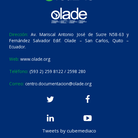
Dirección:
Av. Mariscal Antonio José de Sucre N58-63 y
Fernández Salvador Edif. Olade – San Carlos, Quito –
Ecuador.
Web:
www.olade.org
Teléfono:
(593 2) 259 8122 / 2598 280
Correo:
centro.documentacion@olade.org
Tweets by cubemediaco