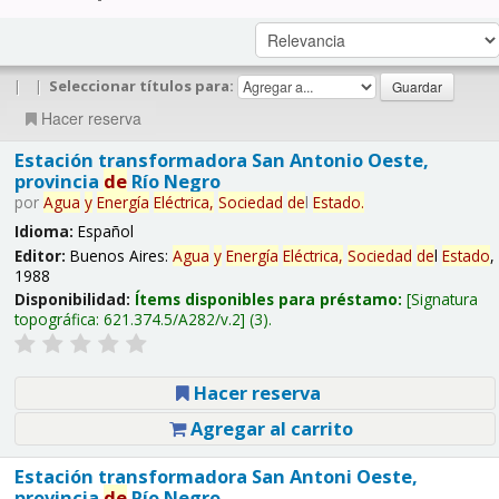
|
|
Seleccionar títulos para:
Hacer reserva
Estación transformadora San Antonio Oeste,
provincia
de
Río Negro
por
Agua
y
Energía
Eléctrica,
Sociedad
de
l
Estado
.
Idioma:
Español
Editor:
Buenos Aires:
Agua
y
Energía
Eléctrica,
Sociedad
de
l
Estado
,
1988
Disponibilidad:
Ítems disponibles para préstamo:
Signatura
topográfica:
621.374.5/A282/v.2
(3).
Hacer reserva
Agregar al carrito
Estación transformadora San Antoni Oeste,
provincia
de
Río Negro