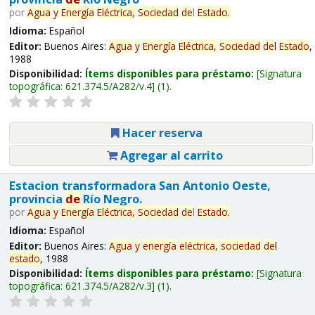
por
Agua
y
Energía
Eléctrica,
Sociedad
de
l
Estado
.
Idioma:
Español
Editor:
Buenos Aires:
Agua
y
Energía
Eléctrica,
Sociedad
de
l
Estado
,
1988
Disponibilidad:
Ítems disponibles para préstamo:
Signatura
topográfica:
621.374.5/A282/v.4
(1).
Hacer reserva
Agregar al carrito
Estacion transformadora San Antonio Oeste,
provincia
de
Río Negro.
por
Agua
y
Energía
Eléctrica,
Sociedad
de
l
Estado
.
Idioma:
Español
Editor:
Buenos Aires:
Agua
y
energía
eléctrica,
sociedad
de
l
estado
, 1988
Disponibilidad:
Ítems disponibles para préstamo:
Signatura
topográfica:
621.374.5/A282/v.3
(1).