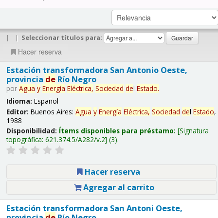
|
|
Seleccionar títulos para:
Hacer reserva
Estación transformadora San Antonio Oeste,
provincia
de
Río Negro
por
Agua
y
Energía
Eléctrica,
Sociedad
de
l
Estado
.
Idioma:
Español
Editor:
Buenos Aires:
Agua
y
Energía
Eléctrica,
Sociedad
de
l
Estado
,
1988
Disponibilidad:
Ítems disponibles para préstamo:
Signatura
topográfica:
621.374.5/A282/v.2
(3).
Hacer reserva
Agregar al carrito
Estación transformadora San Antoni Oeste,
provincia
de
Río Negro