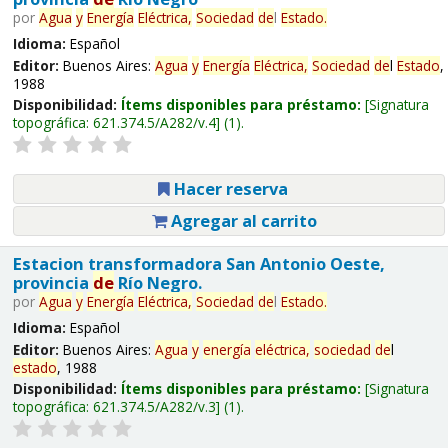
por
Agua
y
Energía
Eléctrica,
Sociedad
de
l
Estado
.
Idioma:
Español
Editor:
Buenos Aires:
Agua
y
Energía
Eléctrica,
Sociedad
de
l
Estado
,
1988
Disponibilidad:
Ítems disponibles para préstamo:
Signatura
topográfica:
621.374.5/A282/v.4
(1).
Hacer reserva
Agregar al carrito
Estacion transformadora San Antonio Oeste,
provincia
de
Río Negro.
por
Agua
y
Energía
Eléctrica,
Sociedad
de
l
Estado
.
Idioma:
Español
Editor:
Buenos Aires:
Agua
y
energía
eléctrica,
sociedad
de
l
estado
, 1988
Disponibilidad:
Ítems disponibles para préstamo:
Signatura
topográfica:
621.374.5/A282/v.3
(1).