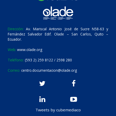
Dirección:
Av. Mariscal Antonio José de Sucre N58-63 y
Fernández Salvador Edif. Olade – San Carlos, Quito –
Ecuador.
Web:
www.olade.org
Teléfono:
(593 2) 259 8122 / 2598 280
Correo:
centro.documentacion@olade.org
Tweets by cubemediaco