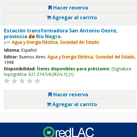
Hacer reserva
Agregar al carrito
Estación transformadora San Antonio Oeste,
provincia
de
Río Negro.
por
Agua
y
Energía
Eléctrica,
Sociedad
de
l
Estado
.
Idioma:
Español
Editor:
Buenos Aires:
Agua
y
Energía
Eléctrica,
Sociedad
de
l
Estado
,
1998
Disponibilidad:
Ítems disponibles para préstamo:
Signatura
topográfica:
621.374.5/A282/v.1
(1).
Hacer reserva
Agregar al carrito