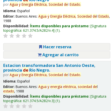
por
Agua
y
Energía
Eléctrica,
Sociedad
de
l
Estado
.
Idioma:
Español
Editor:
Buenos Aires:
Agua
y
Energía
Eléctrica,
Sociedad
de
l
Estado
,
1988
Disponibilidad:
Ítems disponibles para préstamo:
Signatura
topográfica:
621.374.5/A282/v.4
(1).
Hacer reserva
Agregar al carrito
Estacion transformadora San Antonio Oeste,
provincia
de
Río Negro.
por
Agua
y
Energía
Eléctrica,
Sociedad
de
l
Estado
.
Idioma:
Español
Editor:
Buenos Aires:
Agua
y
energía
eléctrica,
sociedad
de
l
estado
, 1988
Disponibilidad:
Ítems disponibles para préstamo:
Signatura
topográfica:
621.374.5/A282/v.3
(1).