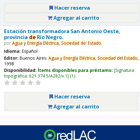
Hacer reserva
Agregar al carrito
Estación transformadora San Antonio Oeste,
provincia
de
Río Negro.
por
Agua
y
Energía
Eléctrica,
Sociedad
de
l
Estado
.
Idioma:
Español
Editor:
Buenos Aires:
Agua
y
Energía
Eléctrica,
Sociedad
de
l
Estado
,
1998
Disponibilidad:
Ítems disponibles para préstamo:
Signatura
topográfica:
621.374.5/A282/v.1
(1).
Hacer reserva
Agregar al carrito