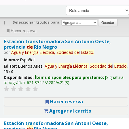
|
|
Seleccionar títulos para:
Hacer reserva
Estación transformadora San Antonio Oeste,
provincia
de
Río Negro
por
Agua
y
Energía
Eléctrica,
Sociedad
de
l
Estado
.
Idioma:
Español
Editor:
Buenos Aires:
Agua
y
Energía
Eléctrica,
Sociedad
de
l
Estado
,
1988
Disponibilidad:
Ítems disponibles para préstamo:
Signatura
topográfica:
621.374.5/A282/v.2
(3).
Hacer reserva
Agregar al carrito
Estación transformadora San Antoni Oeste,
provincia
de
Río Negro