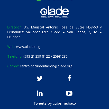
Dirección:
Av. Mariscal Antonio José de Sucre N58-63 y
Fernández Salvador Edif. Olade – San Carlos, Quito –
Ecuador.
Web:
www.olade.org
Teléfono:
(593 2) 259 8122 / 2598 280
Correo:
centro.documentacion@olade.org
Tweets by cubemediaco