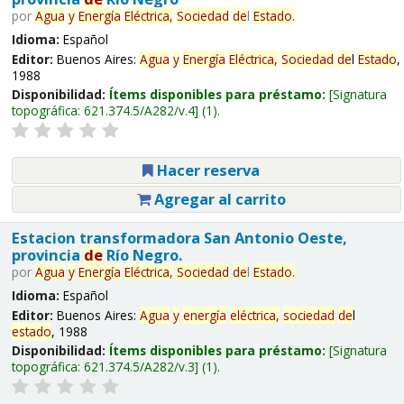
por
Agua
y
Energía
Eléctrica,
Sociedad
de
l
Estado
.
Idioma:
Español
Editor:
Buenos Aires:
Agua
y
Energía
Eléctrica,
Sociedad
de
l
Estado
,
1988
Disponibilidad:
Ítems disponibles para préstamo:
Signatura
topográfica:
621.374.5/A282/v.4
(1).
Hacer reserva
Agregar al carrito
Estacion transformadora San Antonio Oeste,
provincia
de
Río Negro.
por
Agua
y
Energía
Eléctrica,
Sociedad
de
l
Estado
.
Idioma:
Español
Editor:
Buenos Aires:
Agua
y
energía
eléctrica,
sociedad
de
l
estado
, 1988
Disponibilidad:
Ítems disponibles para préstamo:
Signatura
topográfica:
621.374.5/A282/v.3
(1).