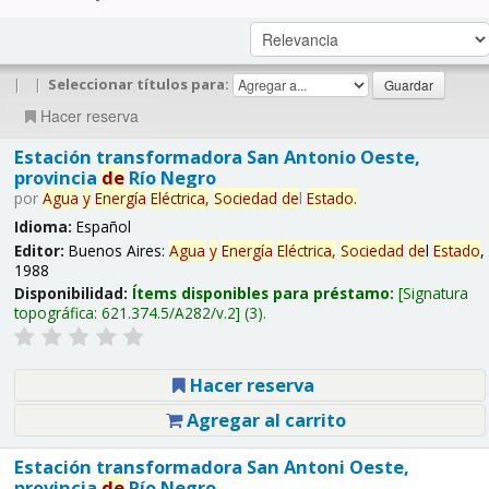
|
|
Seleccionar títulos para:
Hacer reserva
Estación transformadora San Antonio Oeste,
provincia
de
Río Negro
por
Agua
y
Energía
Eléctrica,
Sociedad
de
l
Estado
.
Idioma:
Español
Editor:
Buenos Aires:
Agua
y
Energía
Eléctrica,
Sociedad
de
l
Estado
,
1988
Disponibilidad:
Ítems disponibles para préstamo:
Signatura
topográfica:
621.374.5/A282/v.2
(3).
Hacer reserva
Agregar al carrito
Estación transformadora San Antoni Oeste,
provincia
de
Río Negro