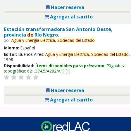
Hacer reserva
Agregar al carrito
Estación transformadora San Antonio Oeste,
provincia
de
Río Negro.
por
Agua
y
Energía
Eléctrica,
Sociedad
de
l
Estado
.
Idioma:
Español
Editor:
Buenos Aires:
Agua
y
Energía
Eléctrica,
Sociedad
de
l
Estado
,
1998
Disponibilidad:
Ítems disponibles para préstamo:
Signatura
topográfica:
621.374.5/A282/v.1
(1).
Hacer reserva
Agregar al carrito