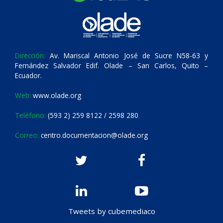
Dirección:
Av. Mariscal Antonio José de Sucre N58-63 y
Fernández Salvador Edif. Olade – San Carlos, Quito –
Ecuador.
Web:
www.olade.org
Teléfono:
(593 2) 259 8122 / 2598 280
Correo:
centro.documentacion@olade.org
Tweets by cubemediaco