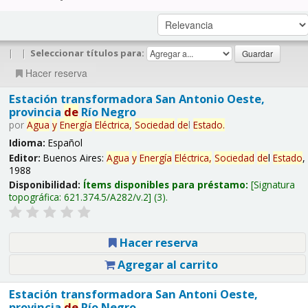
|
|
Seleccionar títulos para:
Hacer reserva
Estación transformadora San Antonio Oeste,
provincia
de
Río Negro
por
Agua
y
Energía
Eléctrica,
Sociedad
de
l
Estado
.
Idioma:
Español
Editor:
Buenos Aires:
Agua
y
Energía
Eléctrica,
Sociedad
de
l
Estado
,
1988
Disponibilidad:
Ítems disponibles para préstamo:
Signatura
topográfica:
621.374.5/A282/v.2
(3).
Hacer reserva
Agregar al carrito
Estación transformadora San Antoni Oeste,
provincia
de
Río Negro