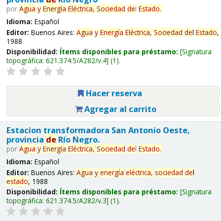
por
Agua
y
Energía
Eléctrica,
Sociedad
de
l
Estado
.
Idioma:
Español
Editor:
Buenos Aires:
Agua
y
Energía
Eléctrica,
Sociedad
de
l
Estado
,
1988
Disponibilidad:
Ítems disponibles para préstamo:
Signatura
topográfica:
621.374.5/A282/v.4
(1).
Hacer reserva
Agregar al carrito
Estacion transformadora San Antonio Oeste,
provincia
de
Río Negro.
por
Agua
y
Energía
Eléctrica,
Sociedad
de
l
Estado
.
Idioma:
Español
Editor:
Buenos Aires:
Agua
y
energía
eléctrica,
sociedad
de
l
estado
, 1988
Disponibilidad:
Ítems disponibles para préstamo:
Signatura
topográfica:
621.374.5/A282/v.3
(1).