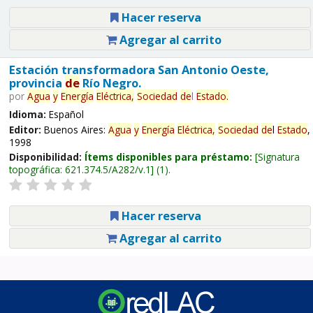
Hacer reserva
Agregar al carrito
Estación transformadora San Antonio Oeste,
provincia
de
Río Negro.
por
Agua
y
Energía
Eléctrica,
Sociedad
de
l
Estado
.
Idioma:
Español
Editor:
Buenos Aires:
Agua
y
Energía
Eléctrica,
Sociedad
de
l
Estado
,
1998
Disponibilidad:
Ítems disponibles para préstamo:
Signatura
topográfica:
621.374.5/A282/v.1
(1).
Hacer reserva
Agregar al carrito