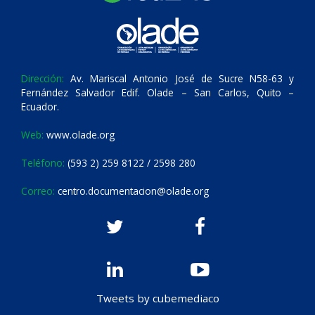
Dirección:
Av. Mariscal Antonio José de Sucre N58-63 y
Fernández Salvador Edif. Olade – San Carlos, Quito –
Ecuador.
Web:
www.olade.org
Teléfono:
(593 2) 259 8122 / 2598 280
Correo:
centro.documentacion@olade.org
Tweets by cubemediaco