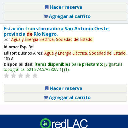
Hacer reserva
Agregar al carrito
Estación transformadora San Antonio Oeste,
provincia
de
Río Negro.
por
Agua
y
Energía
Eléctrica,
Sociedad
de
l
Estado
.
Idioma:
Español
Editor:
Buenos Aires:
Agua
y
Energía
Eléctrica,
Sociedad
de
l
Estado
,
1998
Disponibilidad:
Ítems disponibles para préstamo:
Signatura
topográfica:
621.374.5/A282/v.1
(1).
Hacer reserva
Agregar al carrito