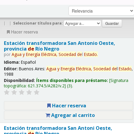
|
|
Seleccionar títulos para:
Hacer reserva
Estación transformadora San Antonio Oeste,
provincia
de
Río Negro
por
Agua
y
Energía
Eléctrica,
Sociedad
de
l
Estado
.
Idioma:
Español
Editor:
Buenos Aires:
Agua
y
Energía
Eléctrica,
Sociedad
de
l
Estado
,
1988
Disponibilidad:
Ítems disponibles para préstamo:
Signatura
topográfica:
621.374.5/A282/v.2
(3).
Hacer reserva
Agregar al carrito
Estación transformadora San Antoni Oeste,
provincia
de
Río Negro