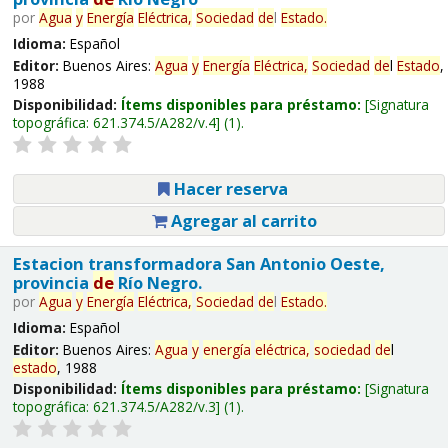
por
Agua
y
Energía
Eléctrica,
Sociedad
de
l
Estado
.
Idioma:
Español
Editor:
Buenos Aires:
Agua
y
Energía
Eléctrica,
Sociedad
de
l
Estado
,
1988
Disponibilidad:
Ítems disponibles para préstamo:
Signatura
topográfica:
621.374.5/A282/v.4
(1).
Hacer reserva
Agregar al carrito
Estacion transformadora San Antonio Oeste,
provincia
de
Río Negro.
por
Agua
y
Energía
Eléctrica,
Sociedad
de
l
Estado
.
Idioma:
Español
Editor:
Buenos Aires:
Agua
y
energía
eléctrica,
sociedad
de
l
estado
, 1988
Disponibilidad:
Ítems disponibles para préstamo:
Signatura
topográfica:
621.374.5/A282/v.3
(1).