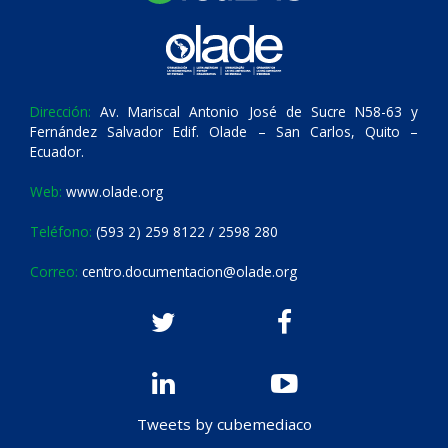
Dirección:
Av. Mariscal Antonio José de Sucre N58-63 y
Fernández Salvador Edif. Olade – San Carlos, Quito –
Ecuador.
Web:
www.olade.org
Teléfono:
(593 2) 259 8122 / 2598 280
Correo:
centro.documentacion@olade.org
Tweets by cubemediaco