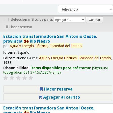
|
|
Seleccionar títulos para:
Hacer reserva
Estación transformadora San Antonio Oeste,
provincia
de
Río Negro
por
Agua
y
Energía
Eléctrica,
Sociedad
de
l
Estado
.
Idioma:
Español
Editor:
Buenos Aires:
Agua
y
Energía
Eléctrica,
Sociedad
de
l
Estado
,
1988
Disponibilidad:
Ítems disponibles para préstamo:
Signatura
topográfica:
621.374.5/A282/v.2
(3).
Hacer reserva
Agregar al carrito
Estación transformadora San Antoni Oeste,
provincia
de
Río Negro