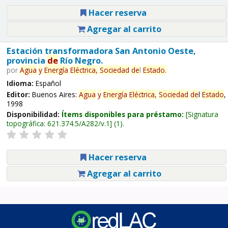
Hacer reserva
Agregar al carrito
Estación transformadora San Antonio Oeste,
provincia
de
Río Negro.
por
Agua
y
Energía
Eléctrica,
Sociedad
de
l
Estado
.
Idioma:
Español
Editor:
Buenos Aires:
Agua
y
Energía
Eléctrica,
Sociedad
de
l
Estado
,
1998
Disponibilidad:
Ítems disponibles para préstamo:
Signatura
topográfica:
621.374.5/A282/v.1
(1).
Hacer reserva
Agregar al carrito