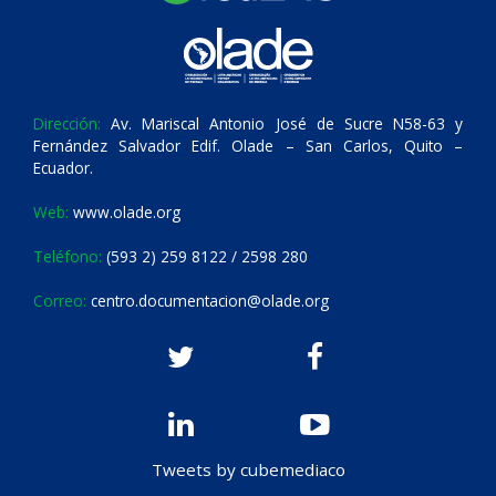
Dirección:
Av. Mariscal Antonio José de Sucre N58-63 y
Fernández Salvador Edif. Olade – San Carlos, Quito –
Ecuador.
Web:
www.olade.org
Teléfono:
(593 2) 259 8122 / 2598 280
Correo:
centro.documentacion@olade.org
Tweets by cubemediaco