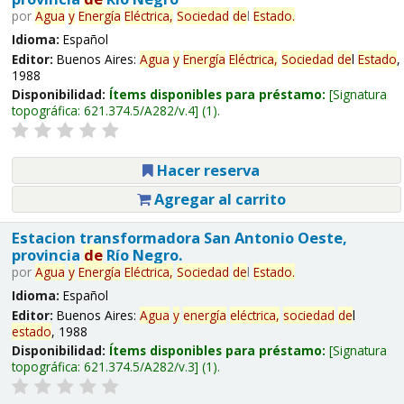
por
Agua
y
Energía
Eléctrica,
Sociedad
de
l
Estado
.
Idioma:
Español
Editor:
Buenos Aires:
Agua
y
Energía
Eléctrica,
Sociedad
de
l
Estado
,
1988
Disponibilidad:
Ítems disponibles para préstamo:
Signatura
topográfica:
621.374.5/A282/v.4
(1).
Hacer reserva
Agregar al carrito
Estacion transformadora San Antonio Oeste,
provincia
de
Río Negro.
por
Agua
y
Energía
Eléctrica,
Sociedad
de
l
Estado
.
Idioma:
Español
Editor:
Buenos Aires:
Agua
y
energía
eléctrica,
sociedad
de
l
estado
, 1988
Disponibilidad:
Ítems disponibles para préstamo:
Signatura
topográfica:
621.374.5/A282/v.3
(1).