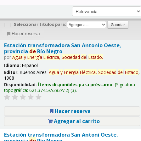
|
|
Seleccionar títulos para:
Hacer reserva
Estación transformadora San Antonio Oeste,
provincia
de
Río Negro
por
Agua
y
Energía
Eléctrica,
Sociedad
de
l
Estado
.
Idioma:
Español
Editor:
Buenos Aires:
Agua
y
Energía
Eléctrica,
Sociedad
de
l
Estado
,
1988
Disponibilidad:
Ítems disponibles para préstamo:
Signatura
topográfica:
621.374.5/A282/v.2
(3).
Hacer reserva
Agregar al carrito
Estación transformadora San Antoni Oeste,
provincia
de
Río Negro