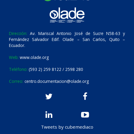
Dirección:
Av. Mariscal Antonio José de Sucre N58-63 y
Fernández Salvador Edif. Olade – San Carlos, Quito –
Ecuador.
Web:
www.olade.org
Teléfono:
(593 2) 259 8122 / 2598 280
Correo:
centro.documentacion@olade.org
Tweets by cubemediaco