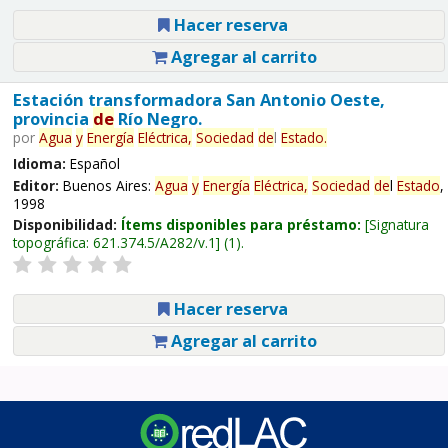
Hacer reserva
Agregar al carrito
Estación transformadora San Antonio Oeste,
provincia
de
Río Negro.
por
Agua
y
Energía
Eléctrica,
Sociedad
de
l
Estado
.
Idioma:
Español
Editor:
Buenos Aires:
Agua
y
Energía
Eléctrica,
Sociedad
de
l
Estado
,
1998
Disponibilidad:
Ítems disponibles para préstamo:
Signatura
topográfica:
621.374.5/A282/v.1
(1).
Hacer reserva
Agregar al carrito