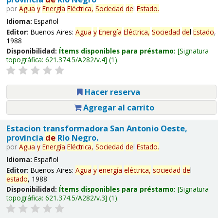
por
Agua
y
Energía
Eléctrica,
Sociedad
de
l
Estado
.
Idioma:
Español
Editor:
Buenos Aires:
Agua
y
Energía
Eléctrica,
Sociedad
de
l
Estado
,
1988
Disponibilidad:
Ítems disponibles para préstamo:
Signatura
topográfica:
621.374.5/A282/v.4
(1).
Hacer reserva
Agregar al carrito
Estacion transformadora San Antonio Oeste,
provincia
de
Río Negro.
por
Agua
y
Energía
Eléctrica,
Sociedad
de
l
Estado
.
Idioma:
Español
Editor:
Buenos Aires:
Agua
y
energía
eléctrica,
sociedad
de
l
estado
, 1988
Disponibilidad:
Ítems disponibles para préstamo:
Signatura
topográfica:
621.374.5/A282/v.3
(1).