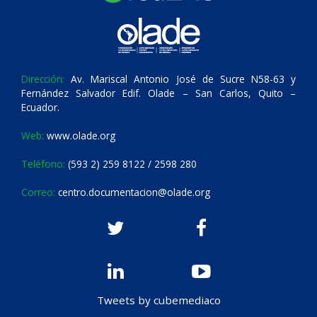
Dirección:
Av. Mariscal Antonio José de Sucre N58-63 y
Fernández Salvador Edif. Olade – San Carlos, Quito –
Ecuador.
Web:
www.olade.org
Teléfono:
(593 2) 259 8122 / 2598 280
Correo:
centro.documentacion@olade.org
Tweets by cubemediaco