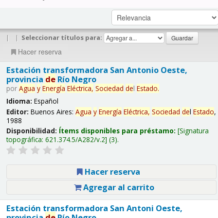
|
|
Seleccionar títulos para:
Hacer reserva
Estación transformadora San Antonio Oeste,
provincia
de
Río Negro
por
Agua
y
Energía
Eléctrica,
Sociedad
de
l
Estado
.
Idioma:
Español
Editor:
Buenos Aires:
Agua
y
Energía
Eléctrica,
Sociedad
de
l
Estado
,
1988
Disponibilidad:
Ítems disponibles para préstamo:
Signatura
topográfica:
621.374.5/A282/v.2
(3).
Hacer reserva
Agregar al carrito
Estación transformadora San Antoni Oeste,
provincia
de
Río Negro