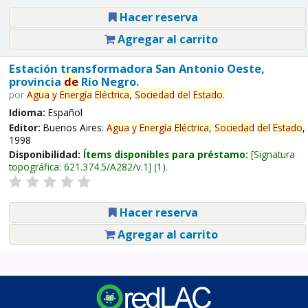
Hacer reserva
Agregar al carrito
Estación transformadora San Antonio Oeste,
provincia
de
Río Negro.
por
Agua
y
Energía
Eléctrica,
Sociedad
de
l
Estado
.
Idioma:
Español
Editor:
Buenos Aires:
Agua
y
Energía
Eléctrica,
Sociedad
de
l
Estado
,
1998
Disponibilidad:
Ítems disponibles para préstamo:
Signatura
topográfica:
621.374.5/A282/v.1
(1).
Hacer reserva
Agregar al carrito