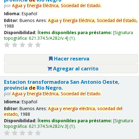
por
Agua
y
Energía
Eléctrica,
Sociedad
de
l
Estado
.
Idioma:
Español
Editor:
Buenos Aires:
Agua
y
Energía
Eléctrica,
Sociedad
de
l
Estado
,
1988
Disponibilidad:
Ítems disponibles para préstamo:
Signatura
topográfica:
621.374.5/A282/v.4
(1).
Hacer reserva
Agregar al carrito
Estacion transformadora San Antonio Oeste,
provincia
de
Río Negro.
por
Agua
y
Energía
Eléctrica,
Sociedad
de
l
Estado
.
Idioma:
Español
Editor:
Buenos Aires:
Agua
y
energía
eléctrica,
sociedad
de
l
estado
, 1988
Disponibilidad:
Ítems disponibles para préstamo:
Signatura
topográfica:
621.374.5/A282/v.3
(1).