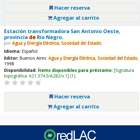
Hacer reserva
Agregar al carrito
Estación transformadora San Antonio Oeste,
provincia
de
Río Negro.
por
Agua
y
Energía
Eléctrica,
Sociedad
de
l
Estado
.
Idioma:
Español
Editor:
Buenos Aires:
Agua
y
Energía
Eléctrica,
Sociedad
de
l
Estado
,
1998
Disponibilidad:
Ítems disponibles para préstamo:
Signatura
topográfica:
621.374.5/A282/v.1
(1).
Hacer reserva
Agregar al carrito