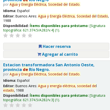
por
Agua
y
Energía
Eléctrica,
Sociedad
de
l
Estado
.
Idioma:
Español
Editor:
Buenos Aires:
Agua
y
Energía
Eléctrica,
Sociedad
de
l
Estado
,
1988
Disponibilidad:
Ítems disponibles para préstamo:
Signatura
topográfica:
621.374.5/A282/v.4
(1).
Hacer reserva
Agregar al carrito
Estacion transformadora San Antonio Oeste,
provincia
de
Río Negro.
por
Agua
y
Energía
Eléctrica,
Sociedad
de
l
Estado
.
Idioma:
Español
Editor:
Buenos Aires:
Agua
y
energía
eléctrica,
sociedad
de
l
estado
, 1988
Disponibilidad:
Ítems disponibles para préstamo:
Signatura
topográfica:
621.374.5/A282/v.3
(1).