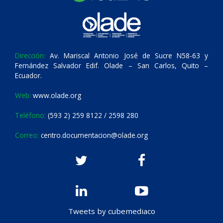
Dirección:
Av. Mariscal Antonio José de Sucre N58-63 y
Fernández Salvador Edif. Olade – San Carlos, Quito –
Ecuador.
Web:
www.olade.org
Teléfono:
(593 2) 259 8122 / 2598 280
Correo:
centro.documentacion@olade.org
Tweets by cubemediaco