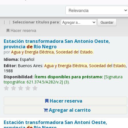
|
|
Seleccionar títulos para:
Hacer reserva
Estación transformadora San Antonio Oeste,
provincia
de
Río Negro
por
Agua
y
Energía
Eléctrica,
Sociedad
de
l
Estado
.
Idioma:
Español
Editor:
Buenos Aires:
Agua
y
Energía
Eléctrica,
Sociedad
de
l
Estado
,
1988
Disponibilidad:
Ítems disponibles para préstamo:
Signatura
topográfica:
621.374.5/A282/v.2
(3).
Hacer reserva
Agregar al carrito
Estación transformadora San Antoni Oeste,
provincia
de
Río Negro