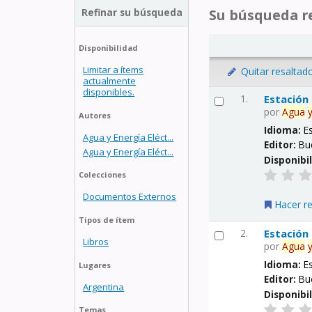
Refinar su búsqueda
Su búsqueda re
Disponibilidad
Limitar a ítems
Quitar resaltad
actualmente
disponibles.
1.
Estación
por
Agua
Autores
Idioma:
E
Agua y Energía Eléct...
Editor:
Bu
Agua y Energía Eléct...
Disponibi
Colecciones
Documentos Externos
Hacer r
Tipos de ítem
2.
Estación
Libros
por
Agua
Idioma:
E
Lugares
Editor:
Bu
Argentina
Disponibi
Temas