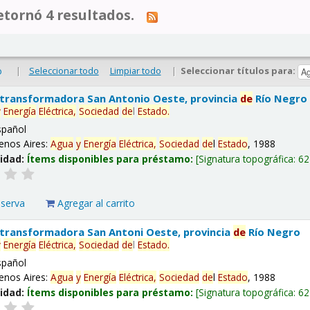
tornó 4 resultados.
|
Seleccionar todo
Limpiar todo
|
Seleccionar títulos para:
o
 transformadora San Antonio Oeste, provincia
de
Río Negro
y
Energía
Eléctrica,
Sociedad
de
l
Estado
.
spañol
enos Aires:
Agua
y
Energía
Eléctrica,
Sociedad
de
l
Estado
, 1988
lidad:
Ítems disponibles para préstamo:
Signatura topográfica:
62
eserva
Agregar al carrito
 transformadora San Antoni Oeste, provincia
de
Río Negro
y
Energía
Eléctrica,
Sociedad
de
l
Estado
.
spañol
enos Aires:
Agua
y
Energía
Eléctrica,
Sociedad
de
l
Estado
, 1988
lidad:
Ítems disponibles para préstamo:
Signatura topográfica:
62