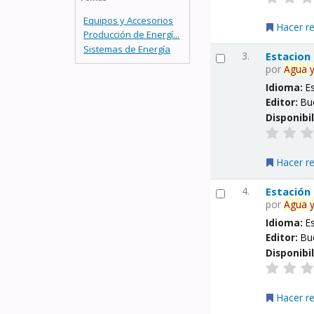
Equipos y Accesorios
Hacer r
Producción de Energí...
Sistemas de Energía
3.
Estacion
por
Agua
Idioma:
E
Editor:
Bu
Disponibi
Hacer r
4.
Estación
por
Agua
Idioma:
E
Editor:
Bu
Disponibi
Hacer r