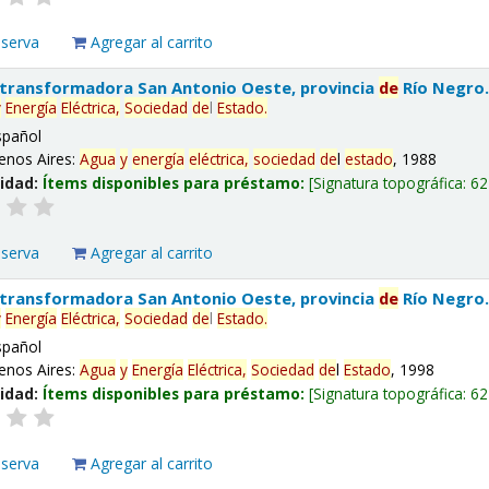
eserva
Agregar al carrito
 transformadora San Antonio Oeste, provincia
de
Río Negro
y
Energía
Eléctrica,
Sociedad
de
l
Estado
.
spañol
enos Aires:
Agua
y
energía
eléctrica,
sociedad
de
l
estado
, 1988
lidad:
Ítems disponibles para préstamo:
Signatura topográfica:
62
eserva
Agregar al carrito
 transformadora San Antonio Oeste, provincia
de
Río Negro
y
Energía
Eléctrica,
Sociedad
de
l
Estado
.
spañol
enos Aires:
Agua
y
Energía
Eléctrica,
Sociedad
de
l
Estado
, 1998
lidad:
Ítems disponibles para préstamo:
Signatura topográfica:
62
eserva
Agregar al carrito