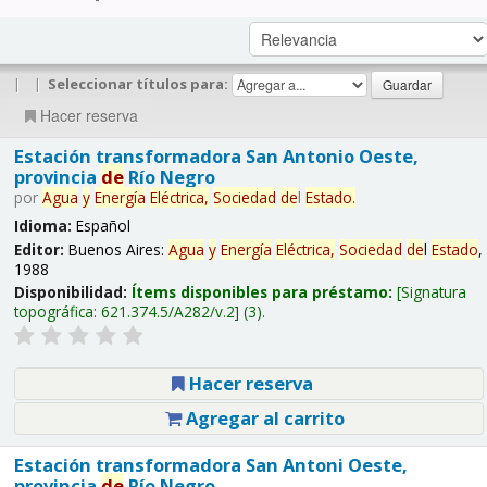
|
|
Seleccionar títulos para:
Hacer reserva
Estación transformadora San Antonio Oeste,
provincia
de
Río Negro
por
Agua
y
Energía
Eléctrica,
Sociedad
de
l
Estado
.
Idioma:
Español
Editor:
Buenos Aires:
Agua
y
Energía
Eléctrica,
Sociedad
de
l
Estado
,
1988
Disponibilidad:
Ítems disponibles para préstamo:
Signatura
topográfica:
621.374.5/A282/v.2
(3).
Hacer reserva
Agregar al carrito
Estación transformadora San Antoni Oeste,
provincia
de
Río Negro