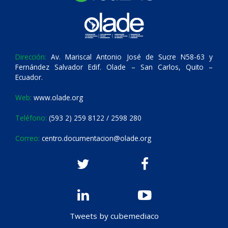
Dirección:
Av. Mariscal Antonio José de Sucre N58-63 y
Fernández Salvador Edif. Olade – San Carlos, Quito –
Ecuador.
Web:
www.olade.org
Teléfono:
(593 2) 259 8122 / 2598 280
Correo:
centro.documentacion@olade.org
Tweets by cubemediaco