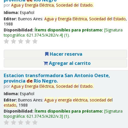
por
Agua
y
Energía
Eléctrica,
Sociedad
de
l
Estado
.
Idioma:
Español
Editor:
Buenos Aires:
Agua
y
Energía
Eléctrica,
Sociedad
de
l
Estado
,
1988
Disponibilidad:
Ítems disponibles para préstamo:
Signatura
topográfica:
621.374.5/A282/v.4
(1).
Hacer reserva
Agregar al carrito
Estacion transformadora San Antonio Oeste,
provincia
de
Río Negro.
por
Agua
y
Energía
Eléctrica,
Sociedad
de
l
Estado
.
Idioma:
Español
Editor:
Buenos Aires:
Agua
y
energía
eléctrica,
sociedad
de
l
estado
, 1988
Disponibilidad:
Ítems disponibles para préstamo:
Signatura
topográfica:
621.374.5/A282/v.3
(1).