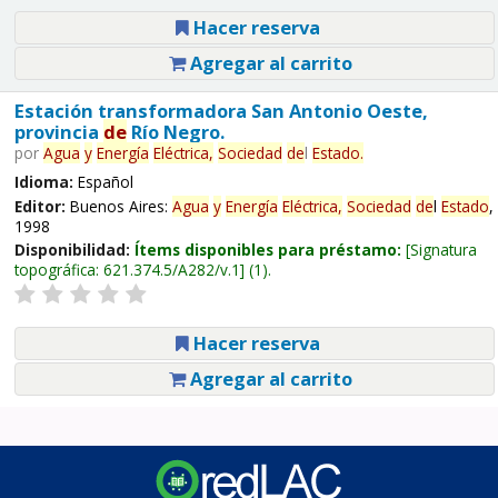
Hacer reserva
Agregar al carrito
Estación transformadora San Antonio Oeste,
provincia
de
Río Negro.
por
Agua
y
Energía
Eléctrica,
Sociedad
de
l
Estado
.
Idioma:
Español
Editor:
Buenos Aires:
Agua
y
Energía
Eléctrica,
Sociedad
de
l
Estado
,
1998
Disponibilidad:
Ítems disponibles para préstamo:
Signatura
topográfica:
621.374.5/A282/v.1
(1).
Hacer reserva
Agregar al carrito