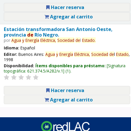
Hacer reserva
Agregar al carrito
Estación transformadora San Antonio Oeste,
provincia
de
Río Negro.
por
Agua
y
Energía
Eléctrica,
Sociedad
de
l
Estado
.
Idioma:
Español
Editor:
Buenos Aires:
Agua
y
Energía
Eléctrica,
Sociedad
de
l
Estado
,
1998
Disponibilidad:
Ítems disponibles para préstamo:
Signatura
topográfica:
621.374.5/A282/v.1
(1).
Hacer reserva
Agregar al carrito