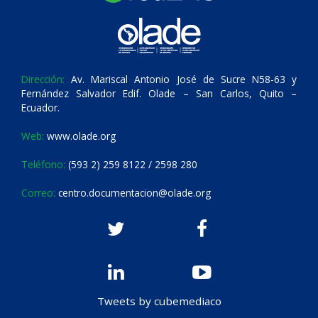
Dirección:
Av. Mariscal Antonio José de Sucre N58-63 y
Fernández Salvador Edif. Olade – San Carlos, Quito –
Ecuador.
Web:
www.olade.org
Teléfono:
(593 2) 259 8122 / 2598 280
Correo:
centro.documentacion@olade.org
Tweets by cubemediaco