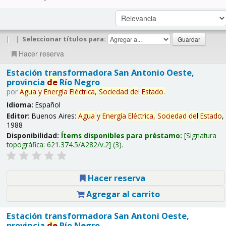
|
|
Seleccionar títulos para:
Hacer reserva
Estación transformadora San Antonio Oeste,
provincia
de
Río Negro
por
Agua
y
Energía
Eléctrica,
Sociedad
de
l
Estado
.
Idioma:
Español
Editor:
Buenos Aires:
Agua
y
Energía
Eléctrica,
Sociedad
de
l
Estado
,
1988
Disponibilidad:
Ítems disponibles para préstamo:
Signatura
topográfica:
621.374.5/A282/v.2
(3).
Hacer reserva
Agregar al carrito
Estación transformadora San Antoni Oeste,
provincia
de
Río Negro