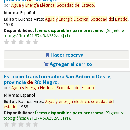
por
Agua
y
Energía
Eléctrica,
Sociedad
de
l
Estado
.
Idioma:
Español
Editor:
Buenos Aires:
Agua
y
Energía
Eléctrica,
Sociedad
de
l
Estado
,
1988
Disponibilidad:
Ítems disponibles para préstamo:
Signatura
topográfica:
621.374.5/A282/v.4
(1).
Hacer reserva
Agregar al carrito
Estacion transformadora San Antonio Oeste,
provincia
de
Río Negro.
por
Agua
y
Energía
Eléctrica,
Sociedad
de
l
Estado
.
Idioma:
Español
Editor:
Buenos Aires:
Agua
y
energía
eléctrica,
sociedad
de
l
estado
, 1988
Disponibilidad:
Ítems disponibles para préstamo:
Signatura
topográfica:
621.374.5/A282/v.3
(1).