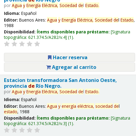
por
Agua
y
Energía
Eléctrica,
Sociedad
de
l
Estado
.
Idioma:
Español
Editor:
Buenos Aires:
Agua
y
Energía
Eléctrica,
Sociedad
de
l
Estado
,
1988
Disponibilidad:
Ítems disponibles para préstamo:
Signatura
topográfica:
621.374.5/A282/v.4
(1).
Hacer reserva
Agregar al carrito
Estacion transformadora San Antonio Oeste,
provincia
de
Río Negro.
por
Agua
y
Energía
Eléctrica,
Sociedad
de
l
Estado
.
Idioma:
Español
Editor:
Buenos Aires:
Agua
y
energía
eléctrica,
sociedad
de
l
estado
, 1988
Disponibilidad:
Ítems disponibles para préstamo:
Signatura
topográfica:
621.374.5/A282/v.3
(1).