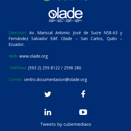
Dirección:
Av. Mariscal Antonio José de Sucre N58-63 y
Fernández Salvador Edif. Olade – San Carlos, Quito –
Ecuador.
Web:
www.olade.org
Teléfono:
(593 2) 259 8122 / 2598 280
Correo:
centro.documentacion@olade.org
Tweets by cubemediaco