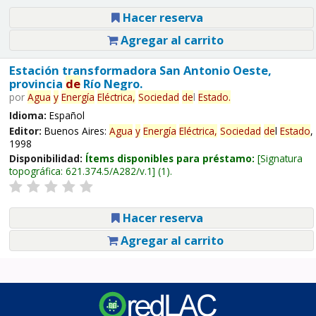
Hacer reserva
Agregar al carrito
Estación transformadora San Antonio Oeste,
provincia
de
Río Negro.
por
Agua
y
Energía
Eléctrica,
Sociedad
de
l
Estado
.
Idioma:
Español
Editor:
Buenos Aires:
Agua
y
Energía
Eléctrica,
Sociedad
de
l
Estado
,
1998
Disponibilidad:
Ítems disponibles para préstamo:
Signatura
topográfica:
621.374.5/A282/v.1
(1).
Hacer reserva
Agregar al carrito