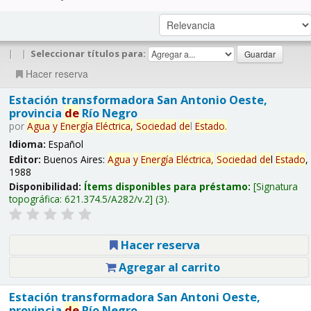
|
|
Seleccionar títulos para:
Hacer reserva
Estación transformadora San Antonio Oeste,
provincia
de
Río Negro
por
Agua
y
Energía
Eléctrica,
Sociedad
de
l
Estado
.
Idioma:
Español
Editor:
Buenos Aires:
Agua
y
Energía
Eléctrica,
Sociedad
de
l
Estado
,
1988
Disponibilidad:
Ítems disponibles para préstamo:
Signatura
topográfica:
621.374.5/A282/v.2
(3).
Hacer reserva
Agregar al carrito
Estación transformadora San Antoni Oeste,
provincia
de
Río Negro