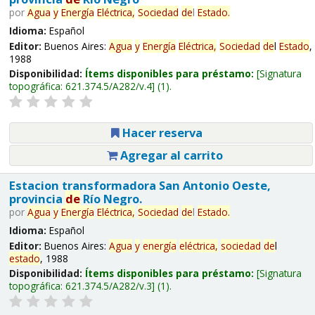
por
Agua
y
Energía
Eléctrica,
Sociedad
de
l
Estado
.
Idioma:
Español
Editor:
Buenos Aires:
Agua
y
Energía
Eléctrica,
Sociedad
de
l
Estado
,
1988
Disponibilidad:
Ítems disponibles para préstamo:
Signatura
topográfica:
621.374.5/A282/v.4
(1).
Hacer reserva
Agregar al carrito
Estacion transformadora San Antonio Oeste,
provincia
de
Río Negro.
por
Agua
y
Energía
Eléctrica,
Sociedad
de
l
Estado
.
Idioma:
Español
Editor:
Buenos Aires:
Agua
y
energía
eléctrica,
sociedad
de
l
estado
, 1988
Disponibilidad:
Ítems disponibles para préstamo:
Signatura
topográfica:
621.374.5/A282/v.3
(1).