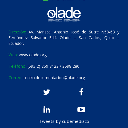
Dirección:
Av. Mariscal Antonio José de Sucre N58-63 y
Fernández Salvador Edif. Olade – San Carlos, Quito –
Ecuador.
Web:
www.olade.org
Teléfono:
(593 2) 259 8122 / 2598 280
Correo:
centro.documentacion@olade.org
Tweets by cubemediaco