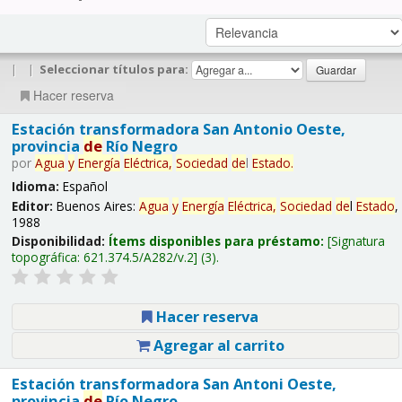
|
|
Seleccionar títulos para:
Hacer reserva
Estación transformadora San Antonio Oeste,
provincia
de
Río Negro
por
Agua
y
Energía
Eléctrica,
Sociedad
de
l
Estado
.
Idioma:
Español
Editor:
Buenos Aires:
Agua
y
Energía
Eléctrica,
Sociedad
de
l
Estado
,
1988
Disponibilidad:
Ítems disponibles para préstamo:
Signatura
topográfica:
621.374.5/A282/v.2
(3).
Hacer reserva
Agregar al carrito
Estación transformadora San Antoni Oeste,
provincia
de
Río Negro