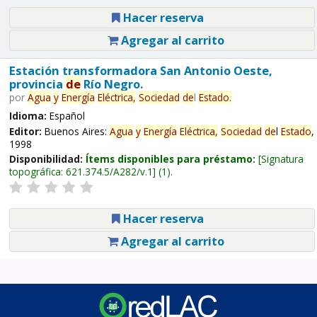
Hacer reserva
Agregar al carrito
Estación transformadora San Antonio Oeste,
provincia
de
Río Negro.
por
Agua
y
Energía
Eléctrica,
Sociedad
de
l
Estado
.
Idioma:
Español
Editor:
Buenos Aires:
Agua
y
Energía
Eléctrica,
Sociedad
de
l
Estado
,
1998
Disponibilidad:
Ítems disponibles para préstamo:
Signatura
topográfica:
621.374.5/A282/v.1
(1).
Hacer reserva
Agregar al carrito