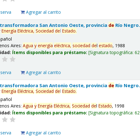
eserva
Agregar al carrito
 transformadora San Antonio Oeste, provincia
de
Río Negro
y
Energía
Eléctrica,
Sociedad
de
l
Estado
.
spañol
enos Aires:
Agua
y
energía
eléctrica,
sociedad
de
l
estado
, 1988
lidad:
Ítems disponibles para préstamo:
Signatura topográfica:
62
eserva
Agregar al carrito
 transformadora San Antonio Oeste, provincia
de
Río Negro
y
Energía
Eléctrica,
Sociedad
de
l
Estado
.
spañol
enos Aires:
Agua
y
Energía
Eléctrica,
Sociedad
de
l
Estado
, 1998
lidad:
Ítems disponibles para préstamo:
Signatura topográfica:
62
eserva
Agregar al carrito