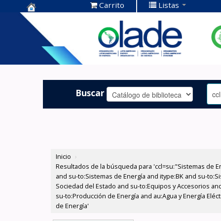
Carrito
Listas
Centro de
Documentación
OLADE -
Buscar
Inicio
›
Resultados de la búsqueda para 'ccl=su:"Sistemas de E
and su-to:Sistemas de Energía and itype:BK and su-to:Si
Sociedad del Estado and su-to:Equipos y Accesorios and
su-to:Producción de Energía and au:Agua y Energía Eléct
de Energía'