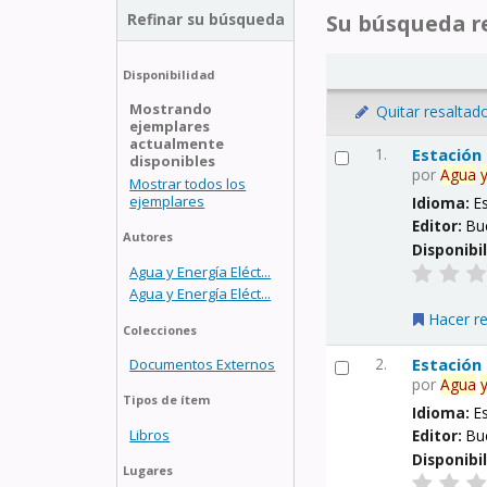
Refinar su búsqueda
Su búsqueda re
Disponibilidad
Mostrando
Quitar resaltad
ejemplares
actualmente
1.
Estación
disponibles
por
Agua
Mostrar todos los
ejemplares
Idioma:
E
Editor:
Bu
Autores
Disponibi
Agua y Energía Eléct...
Agua y Energía Eléct...
Hacer r
Colecciones
2.
Estación
Documentos Externos
por
Agua
Tipos de ítem
Idioma:
E
Libros
Editor:
Bu
Disponibi
Lugares