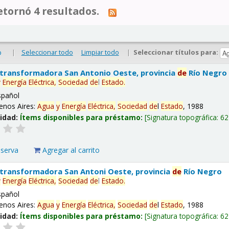
tornó 4 resultados.
|
Seleccionar todo
Limpiar todo
|
Seleccionar títulos para:
o
 transformadora San Antonio Oeste, provincia
de
Río Negro
y
Energía
Eléctrica,
Sociedad
de
l
Estado
.
spañol
enos Aires:
Agua
y
Energía
Eléctrica,
Sociedad
de
l
Estado
, 1988
lidad:
Ítems disponibles para préstamo:
Signatura topográfica:
62
eserva
Agregar al carrito
 transformadora San Antoni Oeste, provincia
de
Río Negro
y
Energía
Eléctrica,
Sociedad
de
l
Estado
.
spañol
enos Aires:
Agua
y
Energía
Eléctrica,
Sociedad
de
l
Estado
, 1988
lidad:
Ítems disponibles para préstamo:
Signatura topográfica:
62