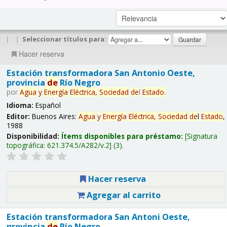
|
|
Seleccionar títulos para:
Hacer reserva
Estación transformadora San Antonio Oeste,
provincia
de
Río Negro
por
Agua
y
Energía
Eléctrica,
Sociedad
de
l
Estado
.
Idioma:
Español
Editor:
Buenos Aires:
Agua
y
Energía
Eléctrica,
Sociedad
de
l
Estado
,
1988
Disponibilidad:
Ítems disponibles para préstamo:
Signatura
topográfica:
621.374.5/A282/v.2
(3).
Hacer reserva
Agregar al carrito
Estación transformadora San Antoni Oeste,
provincia
de
Río Negro