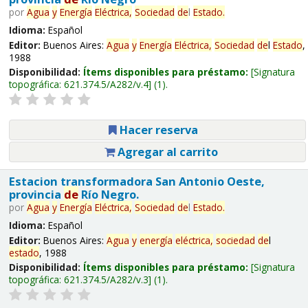
por
Agua
y
Energía
Eléctrica,
Sociedad
de
l
Estado
.
Idioma:
Español
Editor:
Buenos Aires:
Agua
y
Energía
Eléctrica,
Sociedad
de
l
Estado
,
1988
Disponibilidad:
Ítems disponibles para préstamo:
Signatura
topográfica:
621.374.5/A282/v.4
(1).
Hacer reserva
Agregar al carrito
Estacion transformadora San Antonio Oeste,
provincia
de
Río Negro.
por
Agua
y
Energía
Eléctrica,
Sociedad
de
l
Estado
.
Idioma:
Español
Editor:
Buenos Aires:
Agua
y
energía
eléctrica,
sociedad
de
l
estado
, 1988
Disponibilidad:
Ítems disponibles para préstamo:
Signatura
topográfica:
621.374.5/A282/v.3
(1).