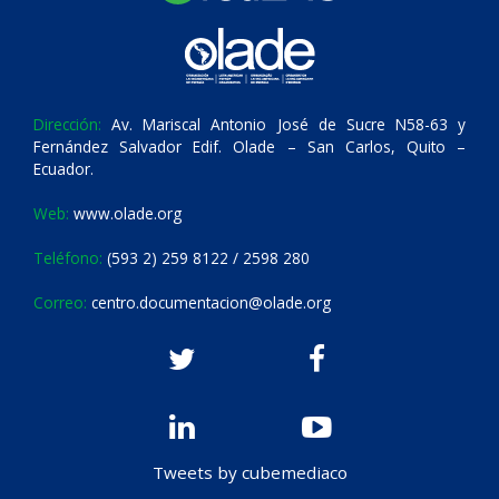
Dirección:
Av. Mariscal Antonio José de Sucre N58-63 y
Fernández Salvador Edif. Olade – San Carlos, Quito –
Ecuador.
Web:
www.olade.org
Teléfono:
(593 2) 259 8122 / 2598 280
Correo:
centro.documentacion@olade.org
Tweets by cubemediaco