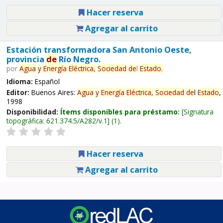
Hacer reserva
Agregar al carrito
Estación transformadora San Antonio Oeste,
provincia
de
Río Negro.
por
Agua
y
Energía
Eléctrica,
Sociedad
de
l
Estado
.
Idioma:
Español
Editor:
Buenos Aires:
Agua
y
Energía
Eléctrica,
Sociedad
de
l
Estado
,
1998
Disponibilidad:
Ítems disponibles para préstamo:
Signatura
topográfica:
621.374.5/A282/v.1
(1).
Hacer reserva
Agregar al carrito