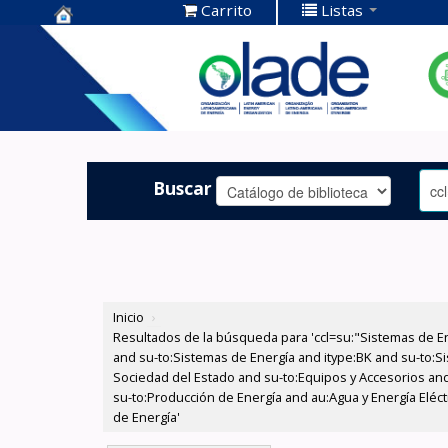
Carrito
Listas
Centro de
Documentación
OLADE -
Buscar
Inicio
›
Resultados de la búsqueda para 'ccl=su:"Sistemas de E
and su-to:Sistemas de Energía and itype:BK and su-to:Si
Sociedad del Estado and su-to:Equipos y Accesorios and
su-to:Producción de Energía and au:Agua y Energía Eléct
de Energía'