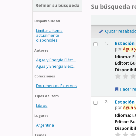
Refinar su búsqueda
Su búsqueda re
Disponibilidad
Limitar a ítems
Quitar resaltad
actualmente
disponibles.
1.
Estación
por
Agua
Autores
Idioma:
E
Agua y Energía Eléct...
Editor:
Bu
Agua y Energía Eléct...
Disponibi
Colecciones
Documentos Externos
Hacer r
Tipos de ítem
2.
Estación
Libros
por
Agua
Idioma:
E
Lugares
Editor:
Bu
Argentina
Disponibi
Temas