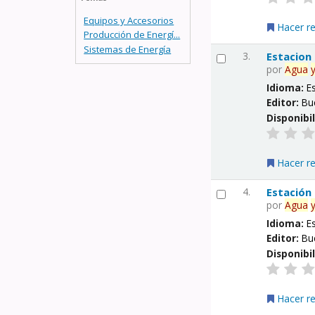
Equipos y Accesorios
Hacer r
Producción de Energí...
Sistemas de Energía
3.
Estacion
por
Agua
Idioma:
E
Editor:
Bu
Disponibi
Hacer r
4.
Estación
por
Agua
Idioma:
E
Editor:
Bu
Disponibi
Hacer r