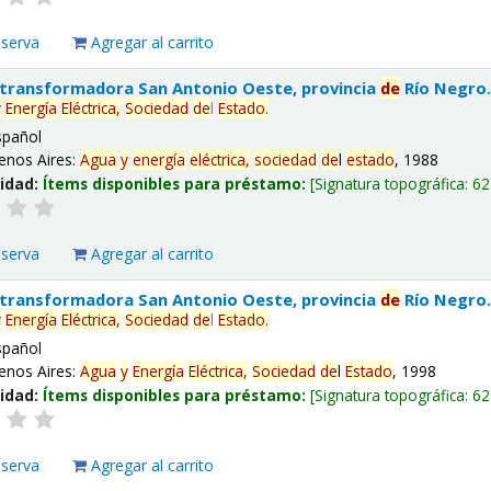
eserva
Agregar al carrito
 transformadora San Antonio Oeste, provincia
de
Río Negro
y
Energía
Eléctrica,
Sociedad
de
l
Estado
.
spañol
enos Aires:
Agua
y
energía
eléctrica,
sociedad
de
l
estado
, 1988
lidad:
Ítems disponibles para préstamo:
Signatura topográfica:
62
eserva
Agregar al carrito
 transformadora San Antonio Oeste, provincia
de
Río Negro
y
Energía
Eléctrica,
Sociedad
de
l
Estado
.
spañol
enos Aires:
Agua
y
Energía
Eléctrica,
Sociedad
de
l
Estado
, 1998
lidad:
Ítems disponibles para préstamo:
Signatura topográfica:
62
eserva
Agregar al carrito