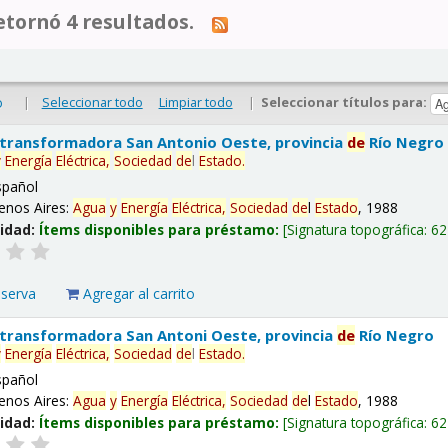
tornó 4 resultados.
|
Seleccionar todo
Limpiar todo
|
Seleccionar títulos para:
o
 transformadora San Antonio Oeste, provincia
de
Río Negro
y
Energía
Eléctrica,
Sociedad
de
l
Estado
.
spañol
enos Aires:
Agua
y
Energía
Eléctrica,
Sociedad
de
l
Estado
, 1988
lidad:
Ítems disponibles para préstamo:
Signatura topográfica:
62
eserva
Agregar al carrito
 transformadora San Antoni Oeste, provincia
de
Río Negro
y
Energía
Eléctrica,
Sociedad
de
l
Estado
.
spañol
enos Aires:
Agua
y
Energía
Eléctrica,
Sociedad
de
l
Estado
, 1988
lidad:
Ítems disponibles para préstamo:
Signatura topográfica:
62