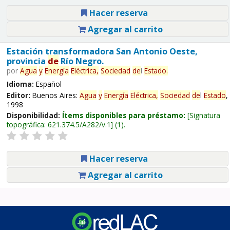
Hacer reserva
Agregar al carrito
Estación transformadora San Antonio Oeste,
provincia
de
Río Negro.
por
Agua
y
Energía
Eléctrica,
Sociedad
de
l
Estado
.
Idioma:
Español
Editor:
Buenos Aires:
Agua
y
Energía
Eléctrica,
Sociedad
de
l
Estado
,
1998
Disponibilidad:
Ítems disponibles para préstamo:
Signatura
topográfica:
621.374.5/A282/v.1
(1).
Hacer reserva
Agregar al carrito