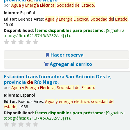
por
Agua
y
Energía
Eléctrica,
Sociedad
de
l
Estado
.
Idioma:
Español
Editor:
Buenos Aires:
Agua
y
Energía
Eléctrica,
Sociedad
de
l
Estado
,
1988
Disponibilidad:
Ítems disponibles para préstamo:
Signatura
topográfica:
621.374.5/A282/v.4
(1).
Hacer reserva
Agregar al carrito
Estacion transformadora San Antonio Oeste,
provincia
de
Río Negro.
por
Agua
y
Energía
Eléctrica,
Sociedad
de
l
Estado
.
Idioma:
Español
Editor:
Buenos Aires:
Agua
y
energía
eléctrica,
sociedad
de
l
estado
, 1988
Disponibilidad:
Ítems disponibles para préstamo:
Signatura
topográfica:
621.374.5/A282/v.3
(1).