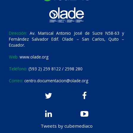
Dirección:
Av. Mariscal Antonio José de Sucre N58-63 y
Fernández Salvador Edif. Olade – San Carlos, Quito –
Ecuador.
Web:
www.olade.org
Teléfono:
(593 2) 259 8122 / 2598 280
Correo:
centro.documentacion@olade.org
Tweets by cubemediaco