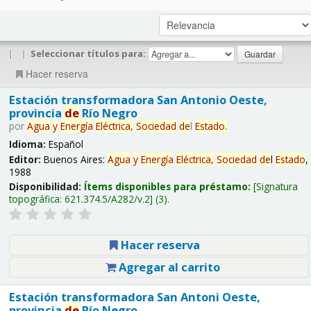
|
|
Seleccionar títulos para:
Hacer reserva
Estación transformadora San Antonio Oeste,
provincia
de
Río Negro
por
Agua
y
Energía
Eléctrica,
Sociedad
de
l
Estado
.
Idioma:
Español
Editor:
Buenos Aires:
Agua
y
Energía
Eléctrica,
Sociedad
de
l
Estado
,
1988
Disponibilidad:
Ítems disponibles para préstamo:
Signatura
topográfica:
621.374.5/A282/v.2
(3).
Hacer reserva
Agregar al carrito
Estación transformadora San Antoni Oeste,
provincia
de
Río Negro