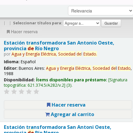
|
|
Seleccionar títulos para:
Hacer reserva
Estación transformadora San Antonio Oeste,
provincia
de
Río Negro
por
Agua
y
Energía
Eléctrica,
Sociedad
de
l
Estado
.
Idioma:
Español
Editor:
Buenos Aires:
Agua
y
Energía
Eléctrica,
Sociedad
de
l
Estado
,
1988
Disponibilidad:
Ítems disponibles para préstamo:
Signatura
topográfica:
621.374.5/A282/v.2
(3).
Hacer reserva
Agregar al carrito
Estación transformadora San Antoni Oeste,
provincia
de
Río Negro