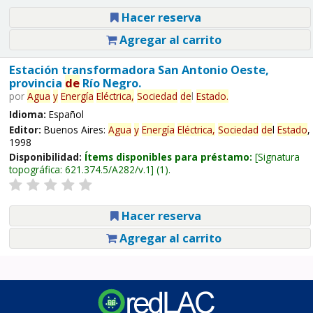
Hacer reserva
Agregar al carrito
Estación transformadora San Antonio Oeste,
provincia
de
Río Negro.
por
Agua
y
Energía
Eléctrica,
Sociedad
de
l
Estado
.
Idioma:
Español
Editor:
Buenos Aires:
Agua
y
Energía
Eléctrica,
Sociedad
de
l
Estado
,
1998
Disponibilidad:
Ítems disponibles para préstamo:
Signatura
topográfica:
621.374.5/A282/v.1
(1).
Hacer reserva
Agregar al carrito