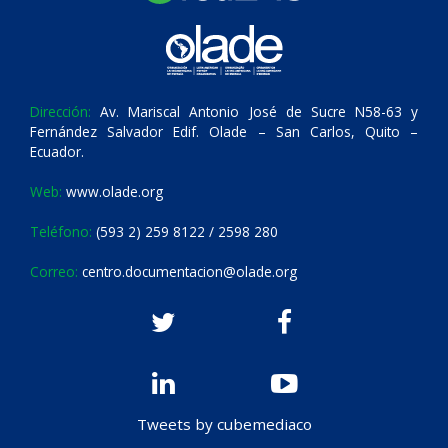
Dirección:
Av. Mariscal Antonio José de Sucre N58-63 y
Fernández Salvador Edif. Olade – San Carlos, Quito –
Ecuador.
Web:
www.olade.org
Teléfono:
(593 2) 259 8122 / 2598 280
Correo:
centro.documentacion@olade.org
Tweets by cubemediaco