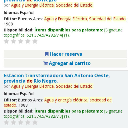
por
Agua
y
Energía
Eléctrica,
Sociedad
de
l
Estado
.
Idioma:
Español
Editor:
Buenos Aires:
Agua
y
Energía
Eléctrica,
Sociedad
de
l
Estado
,
1988
Disponibilidad:
Ítems disponibles para préstamo:
Signatura
topográfica:
621.374.5/A282/v.4
(1).
Hacer reserva
Agregar al carrito
Estacion transformadora San Antonio Oeste,
provincia
de
Río Negro.
por
Agua
y
Energía
Eléctrica,
Sociedad
de
l
Estado
.
Idioma:
Español
Editor:
Buenos Aires:
Agua
y
energía
eléctrica,
sociedad
de
l
estado
, 1988
Disponibilidad:
Ítems disponibles para préstamo:
Signatura
topográfica:
621.374.5/A282/v.3
(1).