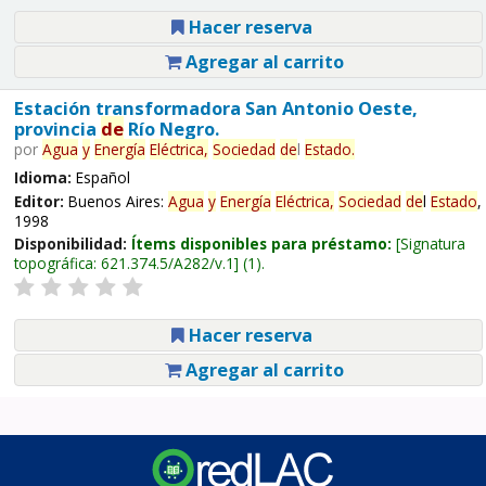
Hacer reserva
Agregar al carrito
Estación transformadora San Antonio Oeste,
provincia
de
Río Negro.
por
Agua
y
Energía
Eléctrica,
Sociedad
de
l
Estado
.
Idioma:
Español
Editor:
Buenos Aires:
Agua
y
Energía
Eléctrica,
Sociedad
de
l
Estado
,
1998
Disponibilidad:
Ítems disponibles para préstamo:
Signatura
topográfica:
621.374.5/A282/v.1
(1).
Hacer reserva
Agregar al carrito