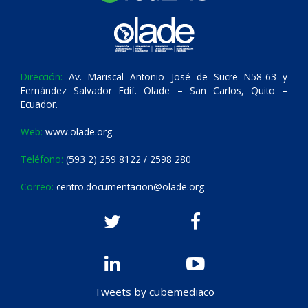
Dirección:
Av. Mariscal Antonio José de Sucre N58-63 y
Fernández Salvador Edif. Olade – San Carlos, Quito –
Ecuador.
Web:
www.olade.org
Teléfono:
(593 2) 259 8122 / 2598 280
Correo:
centro.documentacion@olade.org
Tweets by cubemediaco