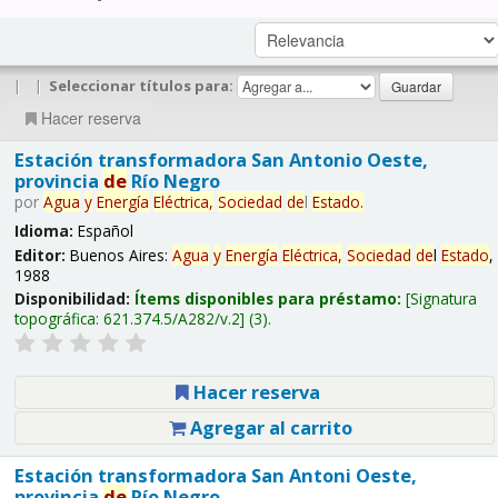
|
|
Seleccionar títulos para:
Hacer reserva
Estación transformadora San Antonio Oeste,
provincia
de
Río Negro
por
Agua
y
Energía
Eléctrica,
Sociedad
de
l
Estado
.
Idioma:
Español
Editor:
Buenos Aires:
Agua
y
Energía
Eléctrica,
Sociedad
de
l
Estado
,
1988
Disponibilidad:
Ítems disponibles para préstamo:
Signatura
topográfica:
621.374.5/A282/v.2
(3).
Hacer reserva
Agregar al carrito
Estación transformadora San Antoni Oeste,
provincia
de
Río Negro