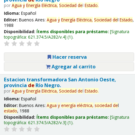
por
Agua
y
Energía
Eléctrica,
Sociedad
de
l
Estado
.
Idioma:
Español
Editor:
Buenos Aires:
Agua
y
Energía
Eléctrica,
Sociedad
de
l
Estado
,
1988
Disponibilidad:
Ítems disponibles para préstamo:
Signatura
topográfica:
621.374.5/A282/v.4
(1).
Hacer reserva
Agregar al carrito
Estacion transformadora San Antonio Oeste,
provincia
de
Río Negro.
por
Agua
y
Energía
Eléctrica,
Sociedad
de
l
Estado
.
Idioma:
Español
Editor:
Buenos Aires:
Agua
y
energía
eléctrica,
sociedad
de
l
estado
, 1988
Disponibilidad:
Ítems disponibles para préstamo:
Signatura
topográfica:
621.374.5/A282/v.3
(1).