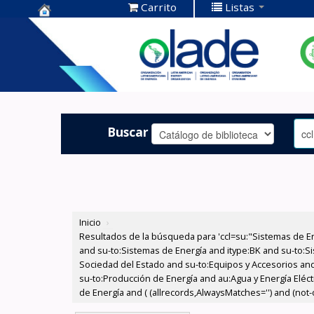
Carrito
Listas
Centro de
Documentación
OLADE -
Buscar
Inicio
›
Resultados de la búsqueda para 'ccl=su:"Sistemas de E
and su-to:Sistemas de Energía and itype:BK and su-to:Si
Sociedad del Estado and su-to:Equipos y Accesorios and
su-to:Producción de Energía and au:Agua y Energía Eléct
de Energía and ( (allrecords,AlwaysMatches='') and (not-