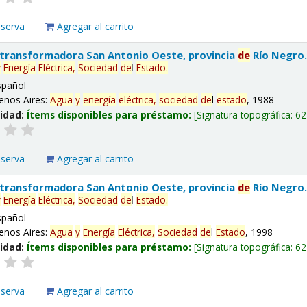
eserva
Agregar al carrito
 transformadora San Antonio Oeste, provincia
de
Río Negro
y
Energía
Eléctrica,
Sociedad
de
l
Estado
.
spañol
enos Aires:
Agua
y
energía
eléctrica,
sociedad
de
l
estado
, 1988
lidad:
Ítems disponibles para préstamo:
Signatura topográfica:
62
eserva
Agregar al carrito
 transformadora San Antonio Oeste, provincia
de
Río Negro
y
Energía
Eléctrica,
Sociedad
de
l
Estado
.
spañol
enos Aires:
Agua
y
Energía
Eléctrica,
Sociedad
de
l
Estado
, 1998
lidad:
Ítems disponibles para préstamo:
Signatura topográfica:
62
eserva
Agregar al carrito