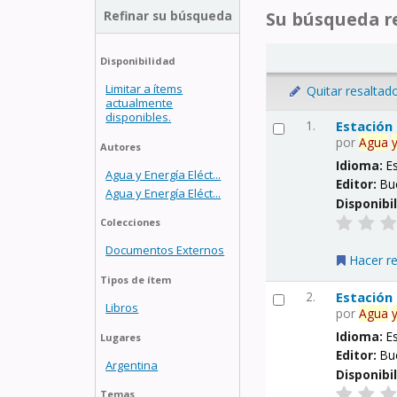
Refinar su búsqueda
Su búsqueda re
Disponibilidad
Limitar a ítems
Quitar resaltad
actualmente
disponibles.
1.
Estación
por
Agua
Autores
Idioma:
E
Agua y Energía Eléct...
Editor:
Bu
Agua y Energía Eléct...
Disponibi
Colecciones
Documentos Externos
Hacer r
Tipos de ítem
2.
Estación
Libros
por
Agua
Idioma:
E
Lugares
Editor:
Bu
Argentina
Disponibi
Temas