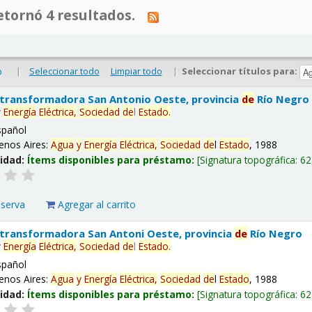
tornó 4 resultados.
|
Seleccionar todo
Limpiar todo
|
Seleccionar títulos para:
o
 transformadora San Antonio Oeste, provincia
de
Río Negro
y
Energía
Eléctrica,
Sociedad
de
l
Estado
.
spañol
enos Aires:
Agua
y
Energía
Eléctrica,
Sociedad
de
l
Estado
, 1988
lidad:
Ítems disponibles para préstamo:
Signatura topográfica:
62
eserva
Agregar al carrito
 transformadora San Antoni Oeste, provincia
de
Río Negro
y
Energía
Eléctrica,
Sociedad
de
l
Estado
.
spañol
enos Aires:
Agua
y
Energía
Eléctrica,
Sociedad
de
l
Estado
, 1988
lidad:
Ítems disponibles para préstamo:
Signatura topográfica:
62