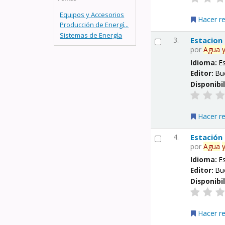
Equipos y Accesorios
Hacer r
Producción de Energí...
Sistemas de Energía
3.
Estacion
por
Agua
Idioma:
E
Editor:
Bu
Disponibi
Hacer r
4.
Estación
por
Agua
Idioma:
E
Editor:
Bu
Disponibi
Hacer r