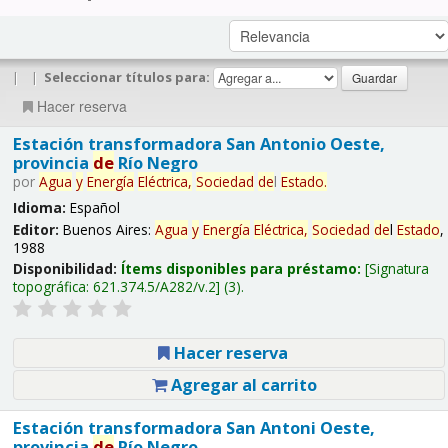
|
|
Seleccionar títulos para:
Hacer reserva
Estación transformadora San Antonio Oeste,
provincia
de
Río Negro
por
Agua
y
Energía
Eléctrica,
Sociedad
de
l
Estado
.
Idioma:
Español
Editor:
Buenos Aires:
Agua
y
Energía
Eléctrica,
Sociedad
de
l
Estado
,
1988
Disponibilidad:
Ítems disponibles para préstamo:
Signatura
topográfica:
621.374.5/A282/v.2
(3).
Hacer reserva
Agregar al carrito
Estación transformadora San Antoni Oeste,
provincia
de
Río Negro