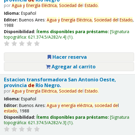
por
Agua
y
Energía
Eléctrica,
Sociedad
de
l
Estado
.
Idioma:
Español
Editor:
Buenos Aires:
Agua
y
Energía
Eléctrica,
Sociedad
de
l
Estado
,
1988
Disponibilidad:
Ítems disponibles para préstamo:
Signatura
topográfica:
621.374.5/A282/v.4
(1).
Hacer reserva
Agregar al carrito
Estacion transformadora San Antonio Oeste,
provincia
de
Río Negro.
por
Agua
y
Energía
Eléctrica,
Sociedad
de
l
Estado
.
Idioma:
Español
Editor:
Buenos Aires:
Agua
y
energía
eléctrica,
sociedad
de
l
estado
, 1988
Disponibilidad:
Ítems disponibles para préstamo:
Signatura
topográfica:
621.374.5/A282/v.3
(1).