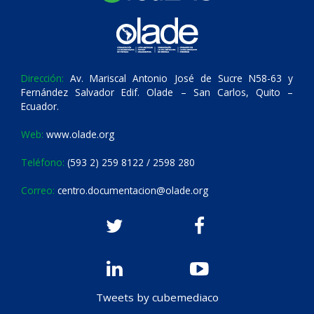
Dirección:
Av. Mariscal Antonio José de Sucre N58-63 y
Fernández Salvador Edif. Olade – San Carlos, Quito –
Ecuador.
Web:
www.olade.org
Teléfono:
(593 2) 259 8122 / 2598 280
Correo:
centro.documentacion@olade.org
Tweets by cubemediaco