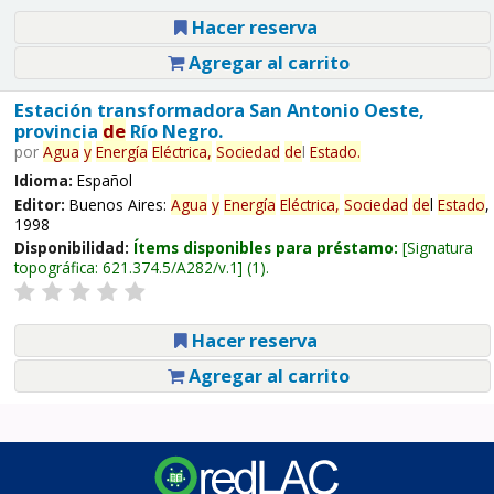
Hacer reserva
Agregar al carrito
Estación transformadora San Antonio Oeste,
provincia
de
Río Negro.
por
Agua
y
Energía
Eléctrica,
Sociedad
de
l
Estado
.
Idioma:
Español
Editor:
Buenos Aires:
Agua
y
Energía
Eléctrica,
Sociedad
de
l
Estado
,
1998
Disponibilidad:
Ítems disponibles para préstamo:
Signatura
topográfica:
621.374.5/A282/v.1
(1).
Hacer reserva
Agregar al carrito