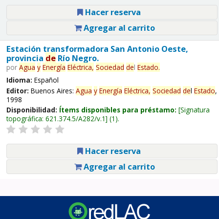
Hacer reserva
Agregar al carrito
Estación transformadora San Antonio Oeste,
provincia
de
Río Negro.
por
Agua
y
Energía
Eléctrica,
Sociedad
de
l
Estado
.
Idioma:
Español
Editor:
Buenos Aires:
Agua
y
Energía
Eléctrica,
Sociedad
de
l
Estado
,
1998
Disponibilidad:
Ítems disponibles para préstamo:
Signatura
topográfica:
621.374.5/A282/v.1
(1).
Hacer reserva
Agregar al carrito