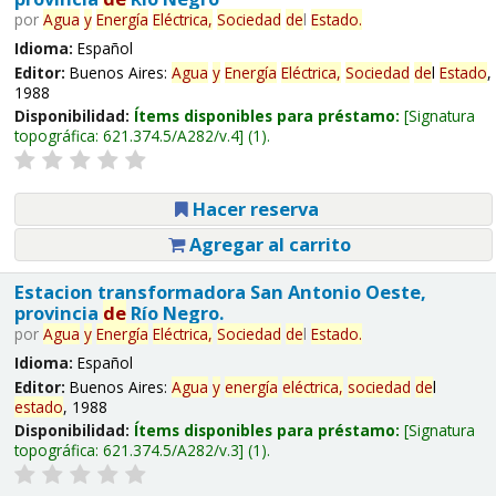
por
Agua
y
Energía
Eléctrica,
Sociedad
de
l
Estado
.
Idioma:
Español
Editor:
Buenos Aires:
Agua
y
Energía
Eléctrica,
Sociedad
de
l
Estado
,
1988
Disponibilidad:
Ítems disponibles para préstamo:
Signatura
topográfica:
621.374.5/A282/v.4
(1).
Hacer reserva
Agregar al carrito
Estacion transformadora San Antonio Oeste,
provincia
de
Río Negro.
por
Agua
y
Energía
Eléctrica,
Sociedad
de
l
Estado
.
Idioma:
Español
Editor:
Buenos Aires:
Agua
y
energía
eléctrica,
sociedad
de
l
estado
, 1988
Disponibilidad:
Ítems disponibles para préstamo:
Signatura
topográfica:
621.374.5/A282/v.3
(1).