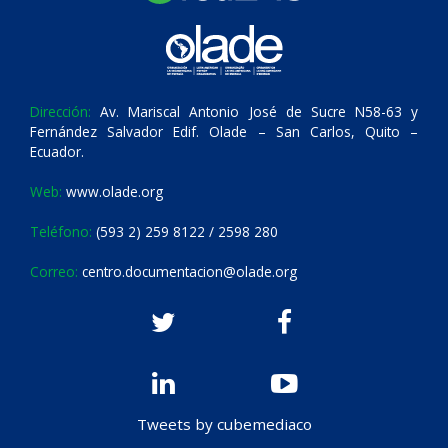
Dirección:
Av. Mariscal Antonio José de Sucre N58-63 y
Fernández Salvador Edif. Olade – San Carlos, Quito –
Ecuador.
Web:
www.olade.org
Teléfono:
(593 2) 259 8122 / 2598 280
Correo:
centro.documentacion@olade.org
Tweets by cubemediaco