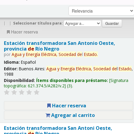
|
|
Seleccionar títulos para:
Hacer reserva
Estación transformadora San Antonio Oeste,
provincia
de
Río Negro
por
Agua
y
Energía
Eléctrica,
Sociedad
de
l
Estado
.
Idioma:
Español
Editor:
Buenos Aires:
Agua
y
Energía
Eléctrica,
Sociedad
de
l
Estado
,
1988
Disponibilidad:
Ítems disponibles para préstamo:
Signatura
topográfica:
621.374.5/A282/v.2
(3).
Hacer reserva
Agregar al carrito
Estación transformadora San Antoni Oeste,
provincia
de
Río Negro