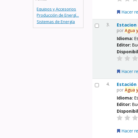
Equipos y Accesorios
Hacer r
Producción de Energí...
Sistemas de Energía
3.
Estacion
por
Agua
Idioma:
E
Editor:
Bu
Disponibi
Hacer r
4.
Estación
por
Agua
Idioma:
E
Editor:
Bu
Disponibi
Hacer r