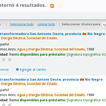
tornó 4 resultados.
|
Seleccionar todo
Limpiar todo
|
Seleccionar títulos para:
o
 transformadora San Antonio Oeste, provincia
de
Río Negro
y
Energía
Eléctrica,
Sociedad
de
l
Estado
.
spañol
enos Aires:
Agua
y
Energía
Eléctrica,
Sociedad
de
l
Estado
, 1988
lidad:
Ítems disponibles para préstamo:
Signatura topográfica:
62
eserva
Agregar al carrito
 transformadora San Antoni Oeste, provincia
de
Río Negro
y
Energía
Eléctrica,
Sociedad
de
l
Estado
.
spañol
enos Aires:
Agua
y
Energía
Eléctrica,
Sociedad
de
l
Estado
, 1988
lidad:
Ítems disponibles para préstamo:
Signatura topográfica:
62