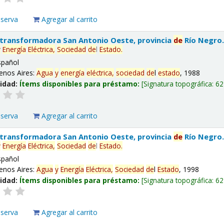
eserva
Agregar al carrito
 transformadora San Antonio Oeste, provincia
de
Río Negro
y
Energía
Eléctrica,
Sociedad
de
l
Estado
.
spañol
enos Aires:
Agua
y
energía
eléctrica,
sociedad
de
l
estado
, 1988
lidad:
Ítems disponibles para préstamo:
Signatura topográfica:
62
eserva
Agregar al carrito
 transformadora San Antonio Oeste, provincia
de
Río Negro
y
Energía
Eléctrica,
Sociedad
de
l
Estado
.
spañol
enos Aires:
Agua
y
Energía
Eléctrica,
Sociedad
de
l
Estado
, 1998
lidad:
Ítems disponibles para préstamo:
Signatura topográfica:
62
eserva
Agregar al carrito