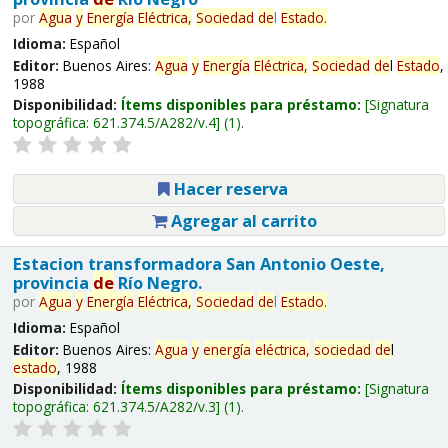
por
Agua
y
Energía
Eléctrica,
Sociedad
de
l
Estado
.
Idioma:
Español
Editor:
Buenos Aires:
Agua
y
Energía
Eléctrica,
Sociedad
de
l
Estado
,
1988
Disponibilidad:
Ítems disponibles para préstamo:
Signatura
topográfica:
621.374.5/A282/v.4
(1).
Hacer reserva
Agregar al carrito
Estacion transformadora San Antonio Oeste,
provincia
de
Río Negro.
por
Agua
y
Energía
Eléctrica,
Sociedad
de
l
Estado
.
Idioma:
Español
Editor:
Buenos Aires:
Agua
y
energía
eléctrica,
sociedad
de
l
estado
, 1988
Disponibilidad:
Ítems disponibles para préstamo:
Signatura
topográfica:
621.374.5/A282/v.3
(1).