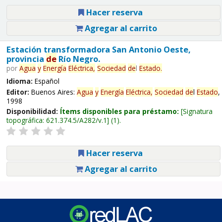
Hacer reserva
Agregar al carrito
Estación transformadora San Antonio Oeste,
provincia
de
Río Negro.
por
Agua
y
Energía
Eléctrica,
Sociedad
de
l
Estado
.
Idioma:
Español
Editor:
Buenos Aires:
Agua
y
Energía
Eléctrica,
Sociedad
de
l
Estado
,
1998
Disponibilidad:
Ítems disponibles para préstamo:
Signatura
topográfica:
621.374.5/A282/v.1
(1).
Hacer reserva
Agregar al carrito