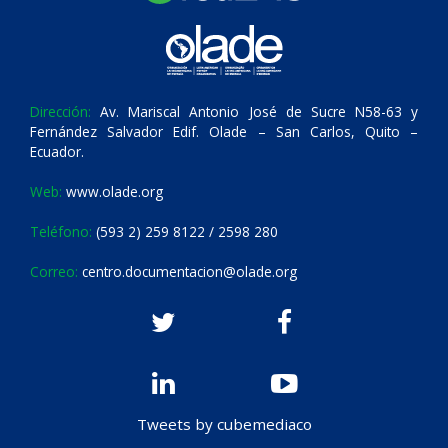
Dirección:
Av. Mariscal Antonio José de Sucre N58-63 y
Fernández Salvador Edif. Olade – San Carlos, Quito –
Ecuador.
Web:
www.olade.org
Teléfono:
(593 2) 259 8122 / 2598 280
Correo:
centro.documentacion@olade.org
Tweets by cubemediaco