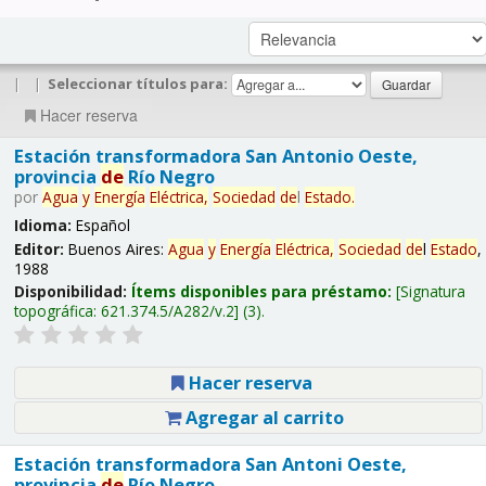
|
|
Seleccionar títulos para:
Hacer reserva
Estación transformadora San Antonio Oeste,
provincia
de
Río Negro
por
Agua
y
Energía
Eléctrica,
Sociedad
de
l
Estado
.
Idioma:
Español
Editor:
Buenos Aires:
Agua
y
Energía
Eléctrica,
Sociedad
de
l
Estado
,
1988
Disponibilidad:
Ítems disponibles para préstamo:
Signatura
topográfica:
621.374.5/A282/v.2
(3).
Hacer reserva
Agregar al carrito
Estación transformadora San Antoni Oeste,
provincia
de
Río Negro