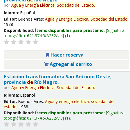
por
Agua
y
Energía
Eléctrica,
Sociedad
de
l
Estado
.
Idioma:
Español
Editor:
Buenos Aires:
Agua
y
Energía
Eléctrica,
Sociedad
de
l
Estado
,
1988
Disponibilidad:
Ítems disponibles para préstamo:
Signatura
topográfica:
621.374.5/A282/v.4
(1).
Hacer reserva
Agregar al carrito
Estacion transformadora San Antonio Oeste,
provincia
de
Río Negro.
por
Agua
y
Energía
Eléctrica,
Sociedad
de
l
Estado
.
Idioma:
Español
Editor:
Buenos Aires:
Agua
y
energía
eléctrica,
sociedad
de
l
estado
, 1988
Disponibilidad:
Ítems disponibles para préstamo:
Signatura
topográfica:
621.374.5/A282/v.3
(1).