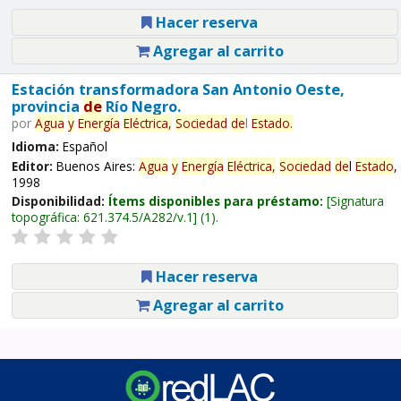
Hacer reserva
Agregar al carrito
Estación transformadora San Antonio Oeste,
provincia
de
Río Negro.
por
Agua
y
Energía
Eléctrica,
Sociedad
de
l
Estado
.
Idioma:
Español
Editor:
Buenos Aires:
Agua
y
Energía
Eléctrica,
Sociedad
de
l
Estado
,
1998
Disponibilidad:
Ítems disponibles para préstamo:
Signatura
topográfica:
621.374.5/A282/v.1
(1).
Hacer reserva
Agregar al carrito