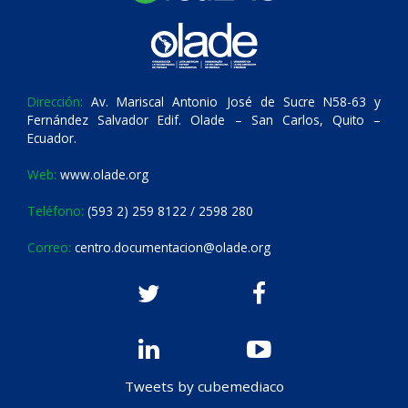
Dirección:
Av. Mariscal Antonio José de Sucre N58-63 y
Fernández Salvador Edif. Olade – San Carlos, Quito –
Ecuador.
Web:
www.olade.org
Teléfono:
(593 2) 259 8122 / 2598 280
Correo:
centro.documentacion@olade.org
Tweets by cubemediaco