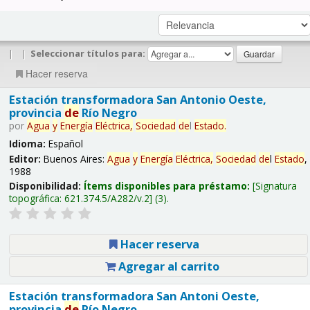
|
|
Seleccionar títulos para:
Hacer reserva
Estación transformadora San Antonio Oeste,
provincia
de
Río Negro
por
Agua
y
Energía
Eléctrica,
Sociedad
de
l
Estado
.
Idioma:
Español
Editor:
Buenos Aires:
Agua
y
Energía
Eléctrica,
Sociedad
de
l
Estado
,
1988
Disponibilidad:
Ítems disponibles para préstamo:
Signatura
topográfica:
621.374.5/A282/v.2
(3).
Hacer reserva
Agregar al carrito
Estación transformadora San Antoni Oeste,
provincia
de
Río Negro