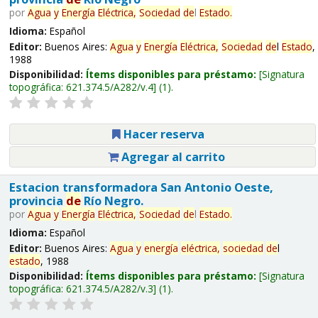
por
Agua
y
Energía
Eléctrica,
Sociedad
de
l
Estado
.
Idioma:
Español
Editor:
Buenos Aires:
Agua
y
Energía
Eléctrica,
Sociedad
de
l
Estado
,
1988
Disponibilidad:
Ítems disponibles para préstamo:
Signatura
topográfica:
621.374.5/A282/v.4
(1).
Hacer reserva
Agregar al carrito
Estacion transformadora San Antonio Oeste,
provincia
de
Río Negro.
por
Agua
y
Energía
Eléctrica,
Sociedad
de
l
Estado
.
Idioma:
Español
Editor:
Buenos Aires:
Agua
y
energía
eléctrica,
sociedad
de
l
estado
, 1988
Disponibilidad:
Ítems disponibles para préstamo:
Signatura
topográfica:
621.374.5/A282/v.3
(1).