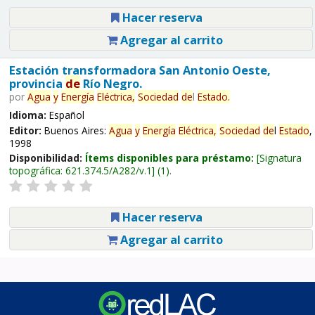
Hacer reserva
Agregar al carrito
Estación transformadora San Antonio Oeste,
provincia
de
Río Negro.
por
Agua
y
Energía
Eléctrica,
Sociedad
de
l
Estado
.
Idioma:
Español
Editor:
Buenos Aires:
Agua
y
Energía
Eléctrica,
Sociedad
de
l
Estado
,
1998
Disponibilidad:
Ítems disponibles para préstamo:
Signatura
topográfica:
621.374.5/A282/v.1
(1).
Hacer reserva
Agregar al carrito