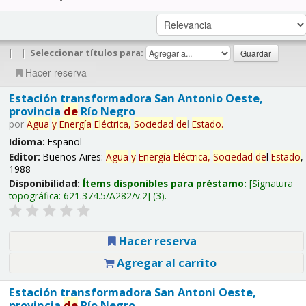
|
|
Seleccionar títulos para:
Hacer reserva
Estación transformadora San Antonio Oeste,
provincia
de
Río Negro
por
Agua
y
Energía
Eléctrica,
Sociedad
de
l
Estado
.
Idioma:
Español
Editor:
Buenos Aires:
Agua
y
Energía
Eléctrica,
Sociedad
de
l
Estado
,
1988
Disponibilidad:
Ítems disponibles para préstamo:
Signatura
topográfica:
621.374.5/A282/v.2
(3).
Hacer reserva
Agregar al carrito
Estación transformadora San Antoni Oeste,
provincia
de
Río Negro