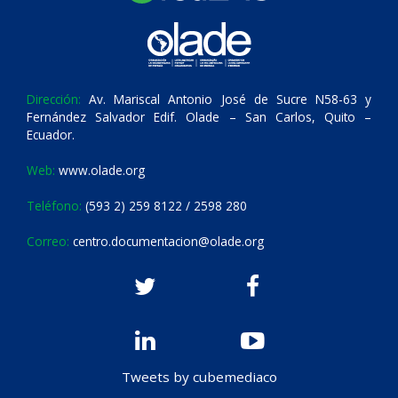
Dirección:
Av. Mariscal Antonio José de Sucre N58-63 y
Fernández Salvador Edif. Olade – San Carlos, Quito –
Ecuador.
Web:
www.olade.org
Teléfono:
(593 2) 259 8122 / 2598 280
Correo:
centro.documentacion@olade.org
Tweets by cubemediaco