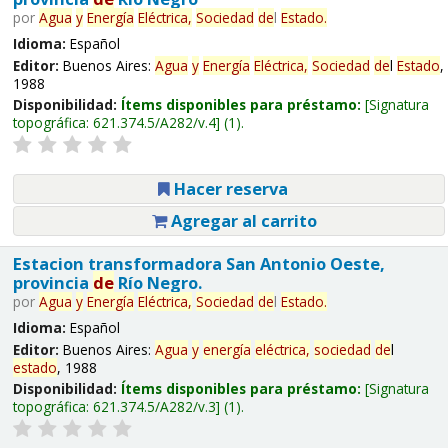
por
Agua
y
Energía
Eléctrica,
Sociedad
de
l
Estado
.
Idioma:
Español
Editor:
Buenos Aires:
Agua
y
Energía
Eléctrica,
Sociedad
de
l
Estado
,
1988
Disponibilidad:
Ítems disponibles para préstamo:
Signatura
topográfica:
621.374.5/A282/v.4
(1).
Hacer reserva
Agregar al carrito
Estacion transformadora San Antonio Oeste,
provincia
de
Río Negro.
por
Agua
y
Energía
Eléctrica,
Sociedad
de
l
Estado
.
Idioma:
Español
Editor:
Buenos Aires:
Agua
y
energía
eléctrica,
sociedad
de
l
estado
, 1988
Disponibilidad:
Ítems disponibles para préstamo:
Signatura
topográfica:
621.374.5/A282/v.3
(1).