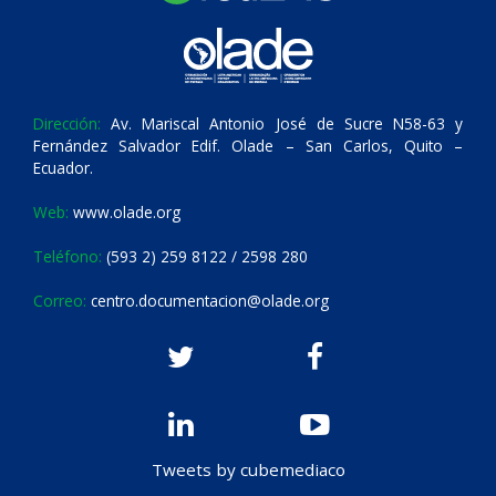
Dirección:
Av. Mariscal Antonio José de Sucre N58-63 y
Fernández Salvador Edif. Olade – San Carlos, Quito –
Ecuador.
Web:
www.olade.org
Teléfono:
(593 2) 259 8122 / 2598 280
Correo:
centro.documentacion@olade.org
Tweets by cubemediaco