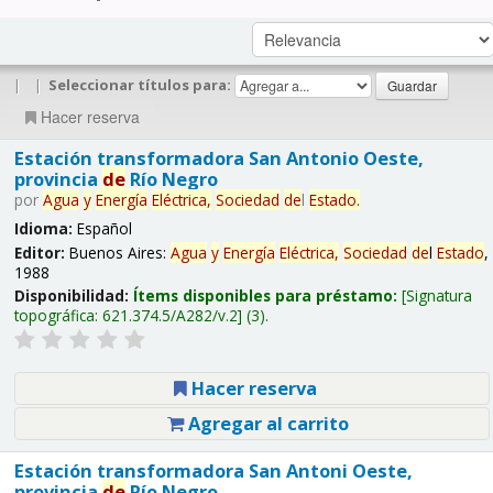
|
|
Seleccionar títulos para:
Hacer reserva
Estación transformadora San Antonio Oeste,
provincia
de
Río Negro
por
Agua
y
Energía
Eléctrica,
Sociedad
de
l
Estado
.
Idioma:
Español
Editor:
Buenos Aires:
Agua
y
Energía
Eléctrica,
Sociedad
de
l
Estado
,
1988
Disponibilidad:
Ítems disponibles para préstamo:
Signatura
topográfica:
621.374.5/A282/v.2
(3).
Hacer reserva
Agregar al carrito
Estación transformadora San Antoni Oeste,
provincia
de
Río Negro