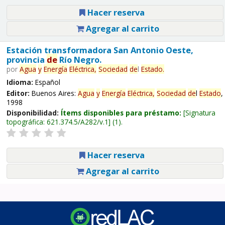
Hacer reserva
Agregar al carrito
Estación transformadora San Antonio Oeste,
provincia
de
Río Negro.
por
Agua
y
Energía
Eléctrica,
Sociedad
de
l
Estado
.
Idioma:
Español
Editor:
Buenos Aires:
Agua
y
Energía
Eléctrica,
Sociedad
de
l
Estado
,
1998
Disponibilidad:
Ítems disponibles para préstamo:
Signatura
topográfica:
621.374.5/A282/v.1
(1).
Hacer reserva
Agregar al carrito