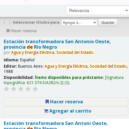
|
|
Seleccionar títulos para:
Hacer reserva
Estación transformadora San Antonio Oeste,
provincia
de
Río Negro
por
Agua
y
Energía
Eléctrica,
Sociedad
de
l
Estado
.
Idioma:
Español
Editor:
Buenos Aires:
Agua
y
Energía
Eléctrica,
Sociedad
de
l
Estado
,
1988
Disponibilidad:
Ítems disponibles para préstamo:
Signatura
topográfica:
621.374.5/A282/v.2
(3).
Hacer reserva
Agregar al carrito
Estación transformadora San Antoni Oeste,
provincia
de
Río Negro