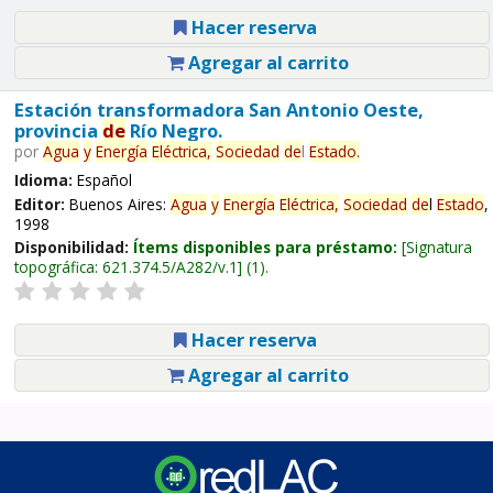
Hacer reserva
Agregar al carrito
Estación transformadora San Antonio Oeste,
provincia
de
Río Negro.
por
Agua
y
Energía
Eléctrica,
Sociedad
de
l
Estado
.
Idioma:
Español
Editor:
Buenos Aires:
Agua
y
Energía
Eléctrica,
Sociedad
de
l
Estado
,
1998
Disponibilidad:
Ítems disponibles para préstamo:
Signatura
topográfica:
621.374.5/A282/v.1
(1).
Hacer reserva
Agregar al carrito