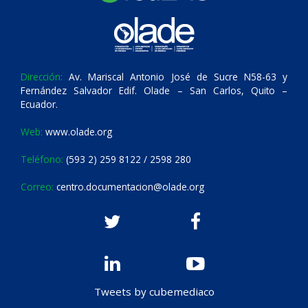
Dirección:
Av. Mariscal Antonio José de Sucre N58-63 y
Fernández Salvador Edif. Olade – San Carlos, Quito –
Ecuador.
Web:
www.olade.org
Teléfono:
(593 2) 259 8122 / 2598 280
Correo:
centro.documentacion@olade.org
Tweets by cubemediaco