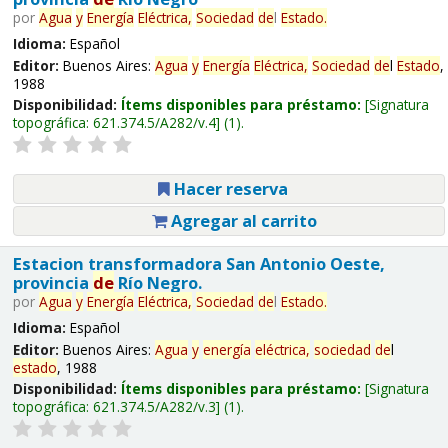
por
Agua
y
Energía
Eléctrica,
Sociedad
de
l
Estado
.
Idioma:
Español
Editor:
Buenos Aires:
Agua
y
Energía
Eléctrica,
Sociedad
de
l
Estado
,
1988
Disponibilidad:
Ítems disponibles para préstamo:
Signatura
topográfica:
621.374.5/A282/v.4
(1).
Hacer reserva
Agregar al carrito
Estacion transformadora San Antonio Oeste,
provincia
de
Río Negro.
por
Agua
y
Energía
Eléctrica,
Sociedad
de
l
Estado
.
Idioma:
Español
Editor:
Buenos Aires:
Agua
y
energía
eléctrica,
sociedad
de
l
estado
, 1988
Disponibilidad:
Ítems disponibles para préstamo:
Signatura
topográfica:
621.374.5/A282/v.3
(1).