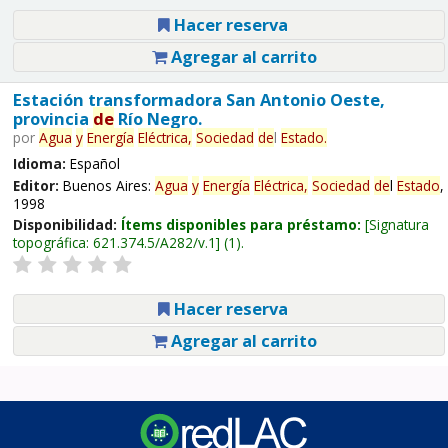
Hacer reserva
Agregar al carrito
Estación transformadora San Antonio Oeste,
provincia
de
Río Negro.
por
Agua
y
Energía
Eléctrica,
Sociedad
de
l
Estado
.
Idioma:
Español
Editor:
Buenos Aires:
Agua
y
Energía
Eléctrica,
Sociedad
de
l
Estado
,
1998
Disponibilidad:
Ítems disponibles para préstamo:
Signatura
topográfica:
621.374.5/A282/v.1
(1).
Hacer reserva
Agregar al carrito