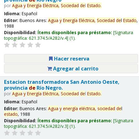
por
Agua
y
Energía
Eléctrica,
Sociedad
de
l
Estado
.
Idioma:
Español
Editor:
Buenos Aires:
Agua
y
Energía
Eléctrica,
Sociedad
de
l
Estado
,
1988
Disponibilidad:
Ítems disponibles para préstamo:
Signatura
topográfica:
621.374.5/A282/v.4
(1).
Hacer reserva
Agregar al carrito
Estacion transformadora San Antonio Oeste,
provincia
de
Río Negro.
por
Agua
y
Energía
Eléctrica,
Sociedad
de
l
Estado
.
Idioma:
Español
Editor:
Buenos Aires:
Agua
y
energía
eléctrica,
sociedad
de
l
estado
, 1988
Disponibilidad:
Ítems disponibles para préstamo:
Signatura
topográfica:
621.374.5/A282/v.3
(1).