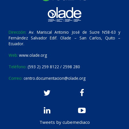
Dirección:
Av. Mariscal Antonio José de Sucre N58-63 y
Fernández Salvador Edif. Olade – San Carlos, Quito –
Ecuador.
Web:
www.olade.org
Teléfono:
(593 2) 259 8122 / 2598 280
Correo:
centro.documentacion@olade.org
Tweets by cubemediaco