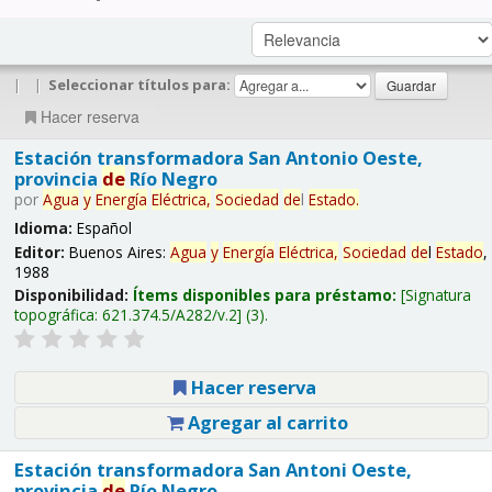
|
|
Seleccionar títulos para:
Hacer reserva
Estación transformadora San Antonio Oeste,
provincia
de
Río Negro
por
Agua
y
Energía
Eléctrica,
Sociedad
de
l
Estado
.
Idioma:
Español
Editor:
Buenos Aires:
Agua
y
Energía
Eléctrica,
Sociedad
de
l
Estado
,
1988
Disponibilidad:
Ítems disponibles para préstamo:
Signatura
topográfica:
621.374.5/A282/v.2
(3).
Hacer reserva
Agregar al carrito
Estación transformadora San Antoni Oeste,
provincia
de
Río Negro