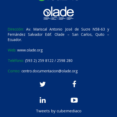
Dirección:
Av. Mariscal Antonio José de Sucre N58-63 y
Fernández Salvador Edif. Olade – San Carlos, Quito –
Ecuador.
Web:
www.olade.org
Teléfono:
(593 2) 259 8122 / 2598 280
Correo:
centro.documentacion@olade.org
Tweets by cubemediaco