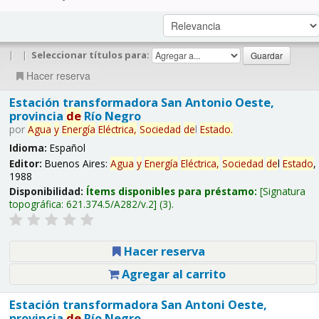
|
|
Seleccionar títulos para:
Hacer reserva
Estación transformadora San Antonio Oeste,
provincia
de
Río Negro
por
Agua
y
Energía
Eléctrica,
Sociedad
de
l
Estado
.
Idioma:
Español
Editor:
Buenos Aires:
Agua
y
Energía
Eléctrica,
Sociedad
de
l
Estado
,
1988
Disponibilidad:
Ítems disponibles para préstamo:
Signatura
topográfica:
621.374.5/A282/v.2
(3).
Hacer reserva
Agregar al carrito
Estación transformadora San Antoni Oeste,
provincia
de
Río Negro