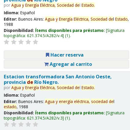
por
Agua
y
Energía
Eléctrica,
Sociedad
de
l
Estado
.
Idioma:
Español
Editor:
Buenos Aires:
Agua
y
Energía
Eléctrica,
Sociedad
de
l
Estado
,
1988
Disponibilidad:
Ítems disponibles para préstamo:
Signatura
topográfica:
621.374.5/A282/v.4
(1).
Hacer reserva
Agregar al carrito
Estacion transformadora San Antonio Oeste,
provincia
de
Río Negro.
por
Agua
y
Energía
Eléctrica,
Sociedad
de
l
Estado
.
Idioma:
Español
Editor:
Buenos Aires:
Agua
y
energía
eléctrica,
sociedad
de
l
estado
, 1988
Disponibilidad:
Ítems disponibles para préstamo:
Signatura
topográfica:
621.374.5/A282/v.3
(1).