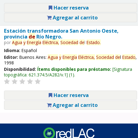
Hacer reserva
Agregar al carrito
Estación transformadora San Antonio Oeste,
provincia
de
Río Negro.
por
Agua
y
Energía
Eléctrica,
Sociedad
de
l
Estado
.
Idioma:
Español
Editor:
Buenos Aires:
Agua
y
Energía
Eléctrica,
Sociedad
de
l
Estado
,
1998
Disponibilidad:
Ítems disponibles para préstamo:
Signatura
topográfica:
621.374.5/A282/v.1
(1).
Hacer reserva
Agregar al carrito