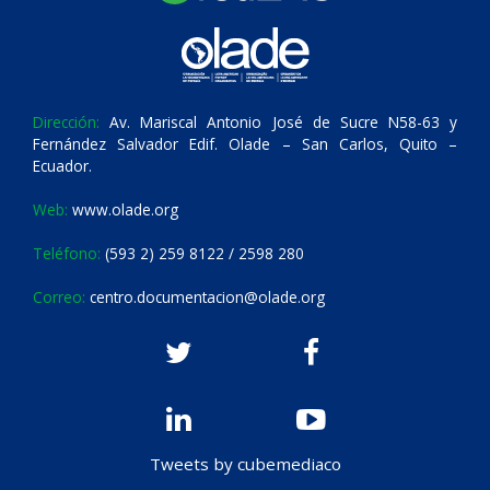
Dirección:
Av. Mariscal Antonio José de Sucre N58-63 y
Fernández Salvador Edif. Olade – San Carlos, Quito –
Ecuador.
Web:
www.olade.org
Teléfono:
(593 2) 259 8122 / 2598 280
Correo:
centro.documentacion@olade.org
Tweets by cubemediaco