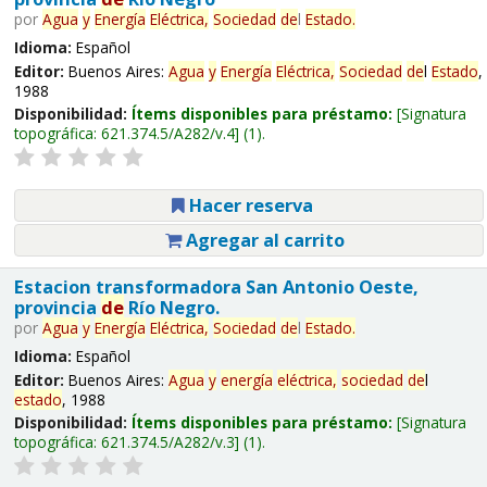
por
Agua
y
Energía
Eléctrica,
Sociedad
de
l
Estado
.
Idioma:
Español
Editor:
Buenos Aires:
Agua
y
Energía
Eléctrica,
Sociedad
de
l
Estado
,
1988
Disponibilidad:
Ítems disponibles para préstamo:
Signatura
topográfica:
621.374.5/A282/v.4
(1).
Hacer reserva
Agregar al carrito
Estacion transformadora San Antonio Oeste,
provincia
de
Río Negro.
por
Agua
y
Energía
Eléctrica,
Sociedad
de
l
Estado
.
Idioma:
Español
Editor:
Buenos Aires:
Agua
y
energía
eléctrica,
sociedad
de
l
estado
, 1988
Disponibilidad:
Ítems disponibles para préstamo:
Signatura
topográfica:
621.374.5/A282/v.3
(1).