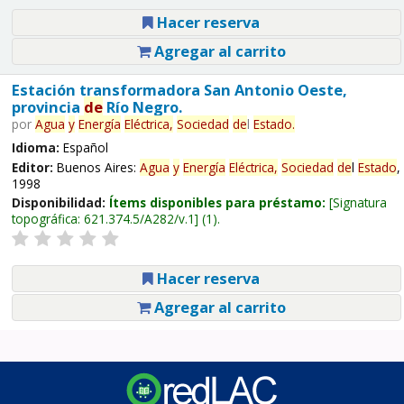
Hacer reserva
Agregar al carrito
Estación transformadora San Antonio Oeste,
provincia
de
Río Negro.
por
Agua
y
Energía
Eléctrica,
Sociedad
de
l
Estado
.
Idioma:
Español
Editor:
Buenos Aires:
Agua
y
Energía
Eléctrica,
Sociedad
de
l
Estado
,
1998
Disponibilidad:
Ítems disponibles para préstamo:
Signatura
topográfica:
621.374.5/A282/v.1
(1).
Hacer reserva
Agregar al carrito