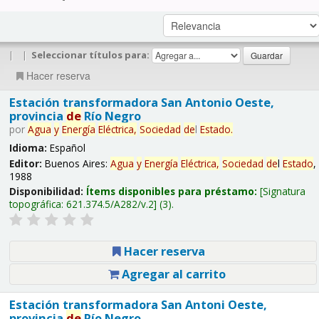
|
|
Seleccionar títulos para:
Hacer reserva
Estación transformadora San Antonio Oeste,
provincia
de
Río Negro
por
Agua
y
Energía
Eléctrica,
Sociedad
de
l
Estado
.
Idioma:
Español
Editor:
Buenos Aires:
Agua
y
Energía
Eléctrica,
Sociedad
de
l
Estado
,
1988
Disponibilidad:
Ítems disponibles para préstamo:
Signatura
topográfica:
621.374.5/A282/v.2
(3).
Hacer reserva
Agregar al carrito
Estación transformadora San Antoni Oeste,
provincia
de
Río Negro