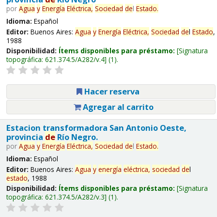
por
Agua
y
Energía
Eléctrica,
Sociedad
de
l
Estado
.
Idioma:
Español
Editor:
Buenos Aires:
Agua
y
Energía
Eléctrica,
Sociedad
de
l
Estado
,
1988
Disponibilidad:
Ítems disponibles para préstamo:
Signatura
topográfica:
621.374.5/A282/v.4
(1).
Hacer reserva
Agregar al carrito
Estacion transformadora San Antonio Oeste,
provincia
de
Río Negro.
por
Agua
y
Energía
Eléctrica,
Sociedad
de
l
Estado
.
Idioma:
Español
Editor:
Buenos Aires:
Agua
y
energía
eléctrica,
sociedad
de
l
estado
, 1988
Disponibilidad:
Ítems disponibles para préstamo:
Signatura
topográfica:
621.374.5/A282/v.3
(1).