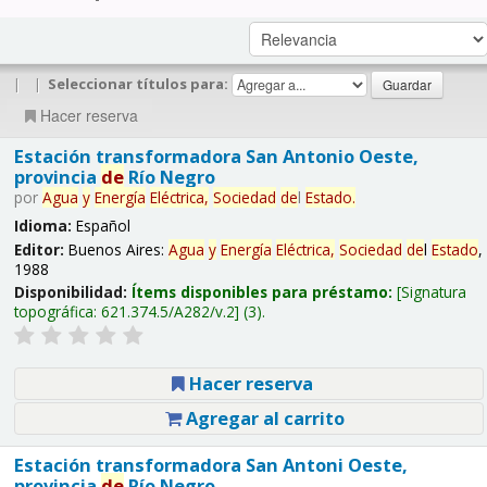
|
|
Seleccionar títulos para:
Hacer reserva
Estación transformadora San Antonio Oeste,
provincia
de
Río Negro
por
Agua
y
Energía
Eléctrica,
Sociedad
de
l
Estado
.
Idioma:
Español
Editor:
Buenos Aires:
Agua
y
Energía
Eléctrica,
Sociedad
de
l
Estado
,
1988
Disponibilidad:
Ítems disponibles para préstamo:
Signatura
topográfica:
621.374.5/A282/v.2
(3).
Hacer reserva
Agregar al carrito
Estación transformadora San Antoni Oeste,
provincia
de
Río Negro