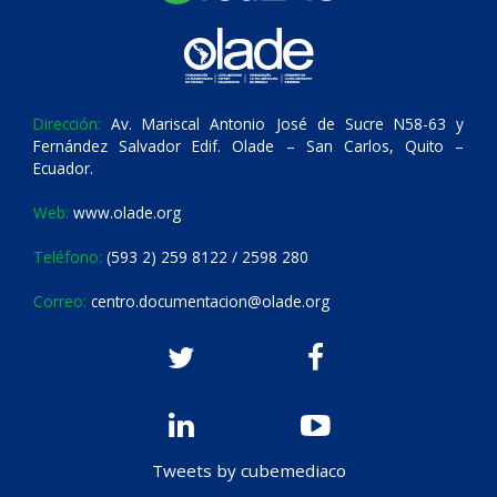
Dirección:
Av. Mariscal Antonio José de Sucre N58-63 y
Fernández Salvador Edif. Olade – San Carlos, Quito –
Ecuador.
Web:
www.olade.org
Teléfono:
(593 2) 259 8122 / 2598 280
Correo:
centro.documentacion@olade.org
Tweets by cubemediaco