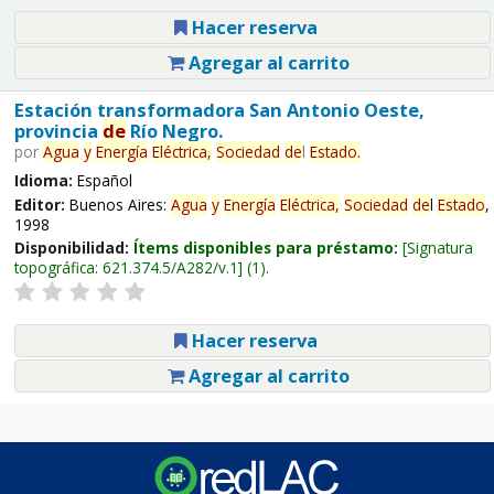
Hacer reserva
Agregar al carrito
Estación transformadora San Antonio Oeste,
provincia
de
Río Negro.
por
Agua
y
Energía
Eléctrica,
Sociedad
de
l
Estado
.
Idioma:
Español
Editor:
Buenos Aires:
Agua
y
Energía
Eléctrica,
Sociedad
de
l
Estado
,
1998
Disponibilidad:
Ítems disponibles para préstamo:
Signatura
topográfica:
621.374.5/A282/v.1
(1).
Hacer reserva
Agregar al carrito