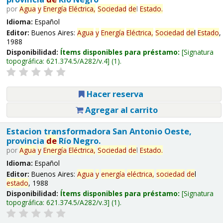
por
Agua
y
Energía
Eléctrica,
Sociedad
de
l
Estado
.
Idioma:
Español
Editor:
Buenos Aires:
Agua
y
Energía
Eléctrica,
Sociedad
de
l
Estado
,
1988
Disponibilidad:
Ítems disponibles para préstamo:
Signatura
topográfica:
621.374.5/A282/v.4
(1).
Hacer reserva
Agregar al carrito
Estacion transformadora San Antonio Oeste,
provincia
de
Río Negro.
por
Agua
y
Energía
Eléctrica,
Sociedad
de
l
Estado
.
Idioma:
Español
Editor:
Buenos Aires:
Agua
y
energía
eléctrica,
sociedad
de
l
estado
, 1988
Disponibilidad:
Ítems disponibles para préstamo:
Signatura
topográfica:
621.374.5/A282/v.3
(1).