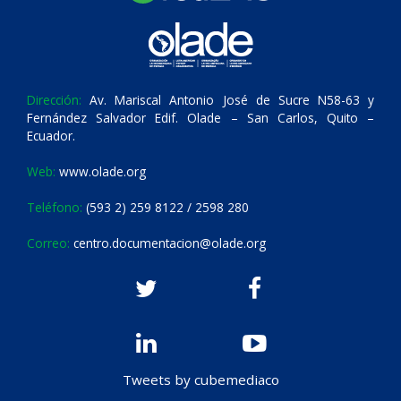
Dirección:
Av. Mariscal Antonio José de Sucre N58-63 y
Fernández Salvador Edif. Olade – San Carlos, Quito –
Ecuador.
Web:
www.olade.org
Teléfono:
(593 2) 259 8122 / 2598 280
Correo:
centro.documentacion@olade.org
Tweets by cubemediaco