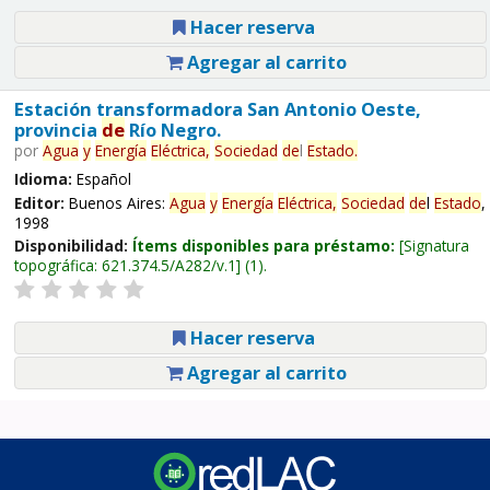
Hacer reserva
Agregar al carrito
Estación transformadora San Antonio Oeste,
provincia
de
Río Negro.
por
Agua
y
Energía
Eléctrica,
Sociedad
de
l
Estado
.
Idioma:
Español
Editor:
Buenos Aires:
Agua
y
Energía
Eléctrica,
Sociedad
de
l
Estado
,
1998
Disponibilidad:
Ítems disponibles para préstamo:
Signatura
topográfica:
621.374.5/A282/v.1
(1).
Hacer reserva
Agregar al carrito