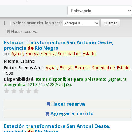
|
|
Seleccionar títulos para:
Hacer reserva
Estación transformadora San Antonio Oeste,
provincia
de
Río Negro
por
Agua
y
Energía
Eléctrica,
Sociedad
de
l
Estado
.
Idioma:
Español
Editor:
Buenos Aires:
Agua
y
Energía
Eléctrica,
Sociedad
de
l
Estado
,
1988
Disponibilidad:
Ítems disponibles para préstamo:
Signatura
topográfica:
621.374.5/A282/v.2
(3).
Hacer reserva
Agregar al carrito
Estación transformadora San Antoni Oeste,
provincia
de
Río Negro