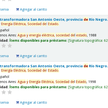
eserva
Agregar al carrito
 transformadora San Antonio Oeste, provincia
de
Río Negro
y
Energía
Eléctrica,
Sociedad
de
l
Estado
.
spañol
enos Aires:
Agua
y
energía
eléctrica,
sociedad
de
l
estado
, 1988
lidad:
Ítems disponibles para préstamo:
Signatura topográfica:
62
eserva
Agregar al carrito
 transformadora San Antonio Oeste, provincia
de
Río Negro
y
Energía
Eléctrica,
Sociedad
de
l
Estado
.
spañol
enos Aires:
Agua
y
Energía
Eléctrica,
Sociedad
de
l
Estado
, 1998
lidad:
Ítems disponibles para préstamo:
Signatura topográfica:
62
eserva
Agregar al carrito