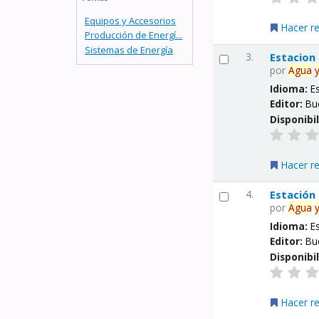
Equipos y Accesorios
Hacer r
Producción de Energí...
Sistemas de Energía
3.
Estacion
por
Agua
Idioma:
E
Editor:
Bu
Disponibi
Hacer r
4.
Estación
por
Agua
Idioma:
E
Editor:
Bu
Disponibi
Hacer r