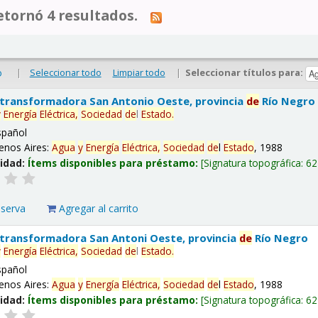
tornó 4 resultados.
|
Seleccionar todo
Limpiar todo
|
Seleccionar títulos para:
o
 transformadora San Antonio Oeste, provincia
de
Río Negro
y
Energía
Eléctrica,
Sociedad
de
l
Estado
.
spañol
enos Aires:
Agua
y
Energía
Eléctrica,
Sociedad
de
l
Estado
, 1988
lidad:
Ítems disponibles para préstamo:
Signatura topográfica:
62
eserva
Agregar al carrito
 transformadora San Antoni Oeste, provincia
de
Río Negro
y
Energía
Eléctrica,
Sociedad
de
l
Estado
.
spañol
enos Aires:
Agua
y
Energía
Eléctrica,
Sociedad
de
l
Estado
, 1988
lidad:
Ítems disponibles para préstamo:
Signatura topográfica:
62