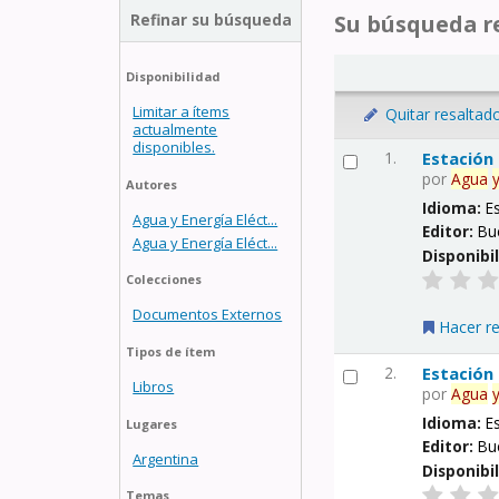
Refinar su búsqueda
Su búsqueda re
Disponibilidad
Limitar a ítems
Quitar resaltad
actualmente
disponibles.
1.
Estación
por
Agua
Autores
Idioma:
E
Agua y Energía Eléct...
Editor:
Bu
Agua y Energía Eléct...
Disponibi
Colecciones
Documentos Externos
Hacer r
Tipos de ítem
2.
Estación
Libros
por
Agua
Idioma:
E
Lugares
Editor:
Bu
Argentina
Disponibi
Temas