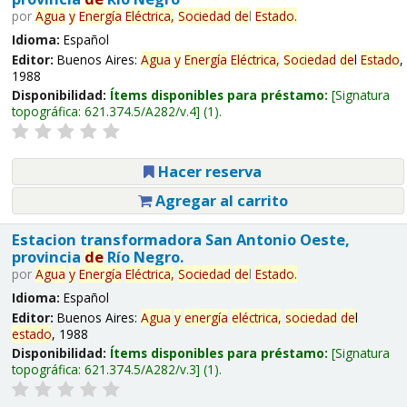
por
Agua
y
Energía
Eléctrica,
Sociedad
de
l
Estado
.
Idioma:
Español
Editor:
Buenos Aires:
Agua
y
Energía
Eléctrica,
Sociedad
de
l
Estado
,
1988
Disponibilidad:
Ítems disponibles para préstamo:
Signatura
topográfica:
621.374.5/A282/v.4
(1).
Hacer reserva
Agregar al carrito
Estacion transformadora San Antonio Oeste,
provincia
de
Río Negro.
por
Agua
y
Energía
Eléctrica,
Sociedad
de
l
Estado
.
Idioma:
Español
Editor:
Buenos Aires:
Agua
y
energía
eléctrica,
sociedad
de
l
estado
, 1988
Disponibilidad:
Ítems disponibles para préstamo:
Signatura
topográfica:
621.374.5/A282/v.3
(1).