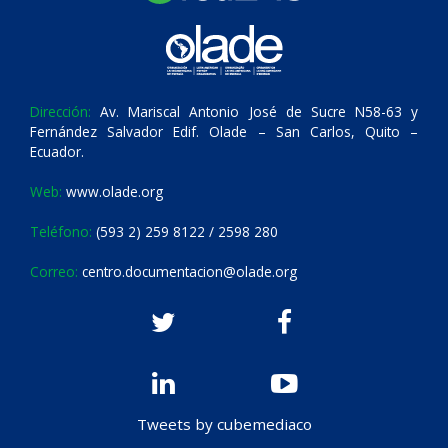
Dirección:
Av. Mariscal Antonio José de Sucre N58-63 y
Fernández Salvador Edif. Olade – San Carlos, Quito –
Ecuador.
Web:
www.olade.org
Teléfono:
(593 2) 259 8122 / 2598 280
Correo:
centro.documentacion@olade.org
Tweets by cubemediaco