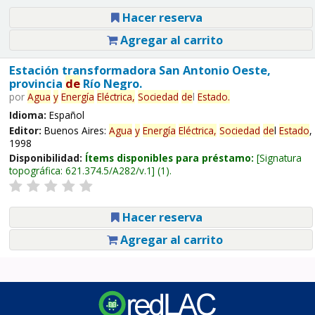
Hacer reserva
Agregar al carrito
Estación transformadora San Antonio Oeste,
provincia
de
Río Negro.
por
Agua
y
Energía
Eléctrica,
Sociedad
de
l
Estado
.
Idioma:
Español
Editor:
Buenos Aires:
Agua
y
Energía
Eléctrica,
Sociedad
de
l
Estado
,
1998
Disponibilidad:
Ítems disponibles para préstamo:
Signatura
topográfica:
621.374.5/A282/v.1
(1).
Hacer reserva
Agregar al carrito