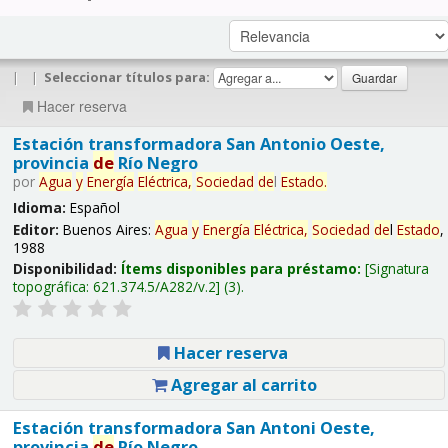
|
|
Seleccionar títulos para:
Hacer reserva
Estación transformadora San Antonio Oeste,
provincia
de
Río Negro
por
Agua
y
Energía
Eléctrica,
Sociedad
de
l
Estado
.
Idioma:
Español
Editor:
Buenos Aires:
Agua
y
Energía
Eléctrica,
Sociedad
de
l
Estado
,
1988
Disponibilidad:
Ítems disponibles para préstamo:
Signatura
topográfica:
621.374.5/A282/v.2
(3).
Hacer reserva
Agregar al carrito
Estación transformadora San Antoni Oeste,
provincia
de
Río Negro