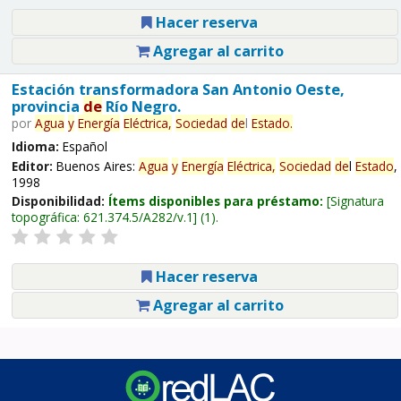
Hacer reserva
Agregar al carrito
Estación transformadora San Antonio Oeste,
provincia
de
Río Negro.
por
Agua
y
Energía
Eléctrica,
Sociedad
de
l
Estado
.
Idioma:
Español
Editor:
Buenos Aires:
Agua
y
Energía
Eléctrica,
Sociedad
de
l
Estado
,
1998
Disponibilidad:
Ítems disponibles para préstamo:
Signatura
topográfica:
621.374.5/A282/v.1
(1).
Hacer reserva
Agregar al carrito