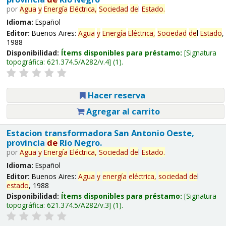
por
Agua
y
Energía
Eléctrica,
Sociedad
de
l
Estado
.
Idioma:
Español
Editor:
Buenos Aires:
Agua
y
Energía
Eléctrica,
Sociedad
de
l
Estado
,
1988
Disponibilidad:
Ítems disponibles para préstamo:
Signatura
topográfica:
621.374.5/A282/v.4
(1).
Hacer reserva
Agregar al carrito
Estacion transformadora San Antonio Oeste,
provincia
de
Río Negro.
por
Agua
y
Energía
Eléctrica,
Sociedad
de
l
Estado
.
Idioma:
Español
Editor:
Buenos Aires:
Agua
y
energía
eléctrica,
sociedad
de
l
estado
, 1988
Disponibilidad:
Ítems disponibles para préstamo:
Signatura
topográfica:
621.374.5/A282/v.3
(1).