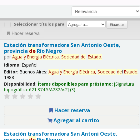
|
|
Seleccionar títulos para:
Hacer reserva
Estación transformadora San Antonio Oeste,
provincia
de
Río Negro
por
Agua
y
Energía
Eléctrica,
Sociedad
de
l
Estado
.
Idioma:
Español
Editor:
Buenos Aires:
Agua
y
Energía
Eléctrica,
Sociedad
de
l
Estado
,
1988
Disponibilidad:
Ítems disponibles para préstamo:
Signatura
topográfica:
621.374.5/A282/v.2
(3).
Hacer reserva
Agregar al carrito
Estación transformadora San Antoni Oeste,
provincia
de
Río Negro