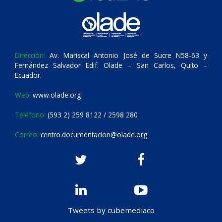
Dirección:
Av. Mariscal Antonio José de Sucre N58-63 y
Fernández Salvador Edif. Olade – San Carlos, Quito –
Ecuador.
Web:
www.olade.org
Teléfono:
(593 2) 259 8122 / 2598 280
Correo:
centro.documentacion@olade.org
Tweets by cubemediaco