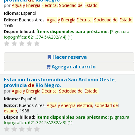
por
Agua
y
Energía
Eléctrica,
Sociedad
de
l
Estado
.
Idioma:
Español
Editor:
Buenos Aires:
Agua
y
Energía
Eléctrica,
Sociedad
de
l
Estado
,
1988
Disponibilidad:
Ítems disponibles para préstamo:
Signatura
topográfica:
621.374.5/A282/v.4
(1).
Hacer reserva
Agregar al carrito
Estacion transformadora San Antonio Oeste,
provincia
de
Río Negro.
por
Agua
y
Energía
Eléctrica,
Sociedad
de
l
Estado
.
Idioma:
Español
Editor:
Buenos Aires:
Agua
y
energía
eléctrica,
sociedad
de
l
estado
, 1988
Disponibilidad:
Ítems disponibles para préstamo:
Signatura
topográfica:
621.374.5/A282/v.3
(1).