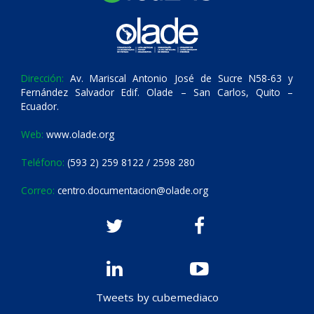
Dirección:
Av. Mariscal Antonio José de Sucre N58-63 y
Fernández Salvador Edif. Olade – San Carlos, Quito –
Ecuador.
Web:
www.olade.org
Teléfono:
(593 2) 259 8122 / 2598 280
Correo:
centro.documentacion@olade.org
Tweets by cubemediaco