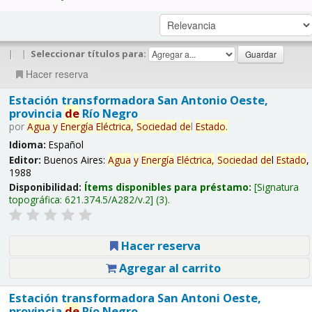
|
|
Seleccionar títulos para:
Hacer reserva
Estación transformadora San Antonio Oeste,
provincia
de
Río Negro
por
Agua
y
Energía
Eléctrica,
Sociedad
de
l
Estado
.
Idioma:
Español
Editor:
Buenos Aires:
Agua
y
Energía
Eléctrica,
Sociedad
de
l
Estado
,
1988
Disponibilidad:
Ítems disponibles para préstamo:
Signatura
topográfica:
621.374.5/A282/v.2
(3).
Hacer reserva
Agregar al carrito
Estación transformadora San Antoni Oeste,
provincia
de
Río Negro