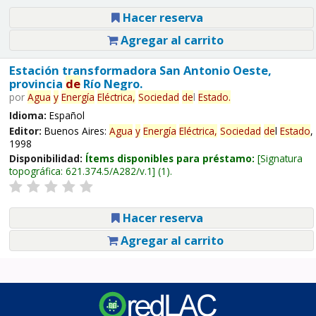
Hacer reserva
Agregar al carrito
Estación transformadora San Antonio Oeste,
provincia
de
Río Negro.
por
Agua
y
Energía
Eléctrica,
Sociedad
de
l
Estado
.
Idioma:
Español
Editor:
Buenos Aires:
Agua
y
Energía
Eléctrica,
Sociedad
de
l
Estado
,
1998
Disponibilidad:
Ítems disponibles para préstamo:
Signatura
topográfica:
621.374.5/A282/v.1
(1).
Hacer reserva
Agregar al carrito