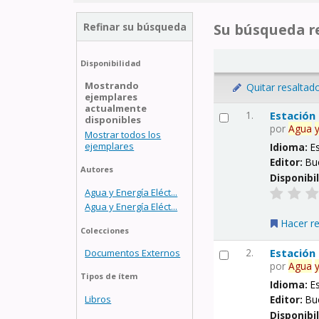
Refinar su búsqueda
Su búsqueda re
Disponibilidad
Mostrando
Quitar resaltad
ejemplares
actualmente
1.
Estación
disponibles
por
Agua
Mostrar todos los
ejemplares
Idioma:
E
Editor:
Bu
Autores
Disponibi
Agua y Energía Eléct...
Agua y Energía Eléct...
Hacer r
Colecciones
2.
Estación
Documentos Externos
por
Agua
Tipos de ítem
Idioma:
E
Libros
Editor:
Bu
Disponibi