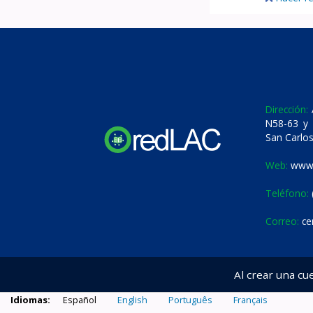
Dirección:
A
N58-63 y 
San Carlos
Web:
www.
Teléfono:
Correo:
ce
Al crear una cu
Idiomas:
Español
English
Português
Français