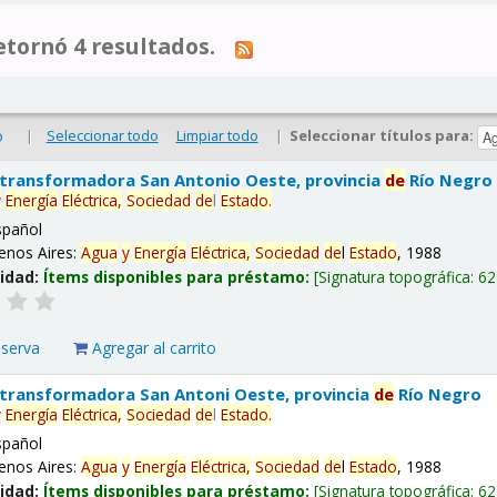
tornó 4 resultados.
|
Seleccionar todo
Limpiar todo
|
Seleccionar títulos para:
o
 transformadora San Antonio Oeste, provincia
de
Río Negro
y
Energía
Eléctrica,
Sociedad
de
l
Estado
.
spañol
enos Aires:
Agua
y
Energía
Eléctrica,
Sociedad
de
l
Estado
, 1988
lidad:
Ítems disponibles para préstamo:
Signatura topográfica:
62
eserva
Agregar al carrito
 transformadora San Antoni Oeste, provincia
de
Río Negro
y
Energía
Eléctrica,
Sociedad
de
l
Estado
.
spañol
enos Aires:
Agua
y
Energía
Eléctrica,
Sociedad
de
l
Estado
, 1988
lidad:
Ítems disponibles para préstamo:
Signatura topográfica:
62