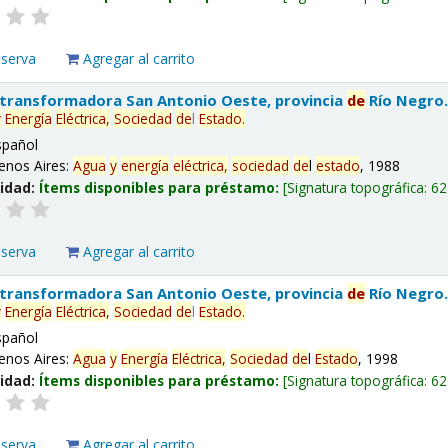
eserva
Agregar al carrito
 transformadora San Antonio Oeste, provincia
de
Río Negro
y
Energía
Eléctrica,
Sociedad
de
l
Estado
.
spañol
enos Aires:
Agua
y
energía
eléctrica,
sociedad
de
l
estado
, 1988
lidad:
Ítems disponibles para préstamo:
Signatura topográfica:
62
eserva
Agregar al carrito
 transformadora San Antonio Oeste, provincia
de
Río Negro
y
Energía
Eléctrica,
Sociedad
de
l
Estado
.
spañol
enos Aires:
Agua
y
Energía
Eléctrica,
Sociedad
de
l
Estado
, 1998
lidad:
Ítems disponibles para préstamo:
Signatura topográfica:
62
eserva
Agregar al carrito